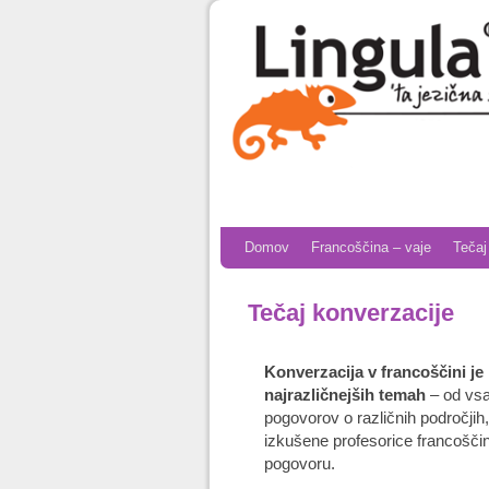
Skip to primary content
Skip to secondary content
Domov
Francoščina – vaje
Tečaj
Tečaj konverzacije
Konverzacija v francoščini 
najrazličnejših temah
– od vsa
pogovorov o različnih področjih
izkušene profesorice francoščine 
pogovoru.