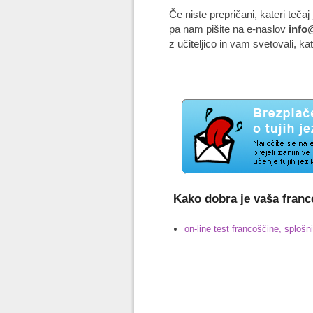
Če niste prepričani, kateri teča
pa nam pišite na e-naslov
info@
z učiteljico in vam svetovali, ka
Kako dobra je vaša fran
on-line test francoščine, splošni