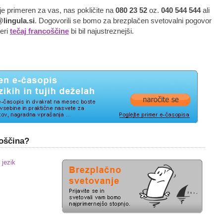
j je primeren za vas, nas pokličite na
080 23 52
oz.
040 544 544
ali
lingula.si
. Dogovorili se bomo za brezplačen svetovalni pogovor
teri
tečaj francoščine
bi bil najustreznejši.
coščina?
 jezik