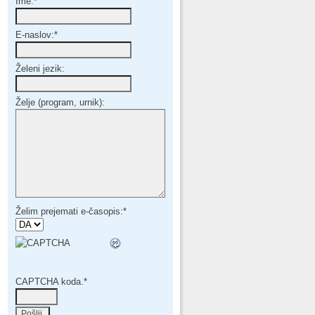
Ime:
*
E-naslov:
*
Želeni jezik:
Želje (program, urnik):
Želim prejemati e-časopis:
*
CAPTCHA koda.
*