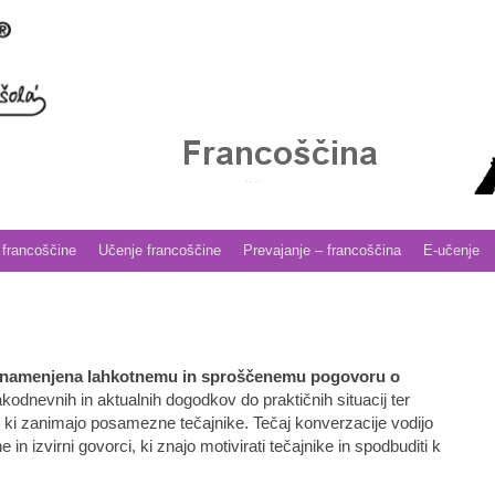
 francoščine
Učenje francoščine
Prevajanje – francoščina
E-učenje
je namenjena lahkotnemu in sproščenemu pogovoru o
kodnevnih in aktualnih dogodkov do praktičnih situacij ter
, ki zanimajo posamezne tečajnike. Tečaj konverzacije vodijo
in izvirni govorci, ki znajo motivirati tečajnike in spodbuditi k