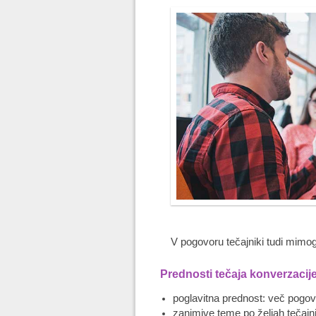
V pogovoru tečajniki tudi mimog
Prednosti tečaja konverzacij
poglavitna prednost: več pogov
zanimive teme po željah tečajn