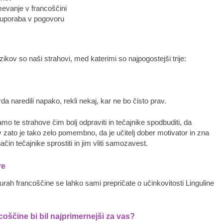
mevanje v francoščini
 uporaba v pogovoru
ezikov so naši strahovi, med katerimi so najpogostejši trije:
a naredili napako, rekli nekaj, kar ne bo čisto prav.
o te strahove čim bolj odpraviti in tečajnike spodbuditi, da
 zato je tako zelo pomembno, da je učitelj dober motivator in zna
čin tečajnike sprostiti in jim vliti samozavest.
re
urah francoščine se lahko sami prepričate o učinkovitosti Linguline
coščine bi bil najprimernejši za vas?