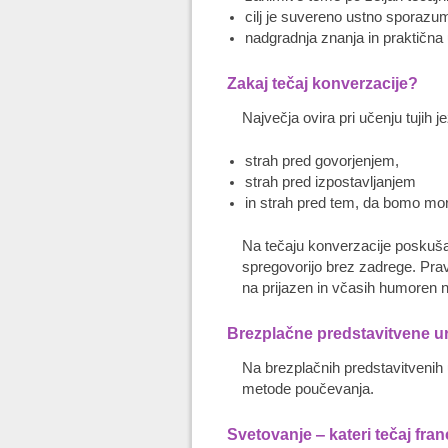
cilj je suvereno ustno sporazu
nadgradnja znanja in praktična
Zakaj tečaj konverzacije?
Največja ovira pri učenju tujih j
strah pred govorjenjem,
strah pred izpostavljanjem
in strah pred tem, da bomo mord
Na tečaju konverzacije poskušam
spregovorijo brez zadrege. Prav
na prijazen in včasih humoren na
Brezplačne predstavitvene u
Na brezplačnih predstavitvenih 
metode poučevanja.
Svetovanje ‒ kateri tečaj fran