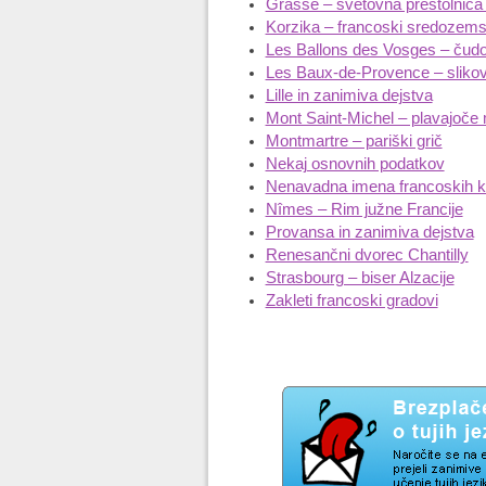
Grasse – svetovna prestolnica
Korzika – francoski sredozems
Les Ballons des Vosges – čudov
Les Baux-de-Provence – slikov
Lille in zanimiva dejstva
Mont Saint-Michel – plavajoče
Montmartre – pariški grič
Nekaj osnovnih podatkov
Nenavadna imena francoskih k
Nîmes – Rim južne Francije
Provansa in zanimiva dejstva
Renesančni dvorec Chantilly
Strasbourg – biser Alzacije
Zakleti francoski gradovi