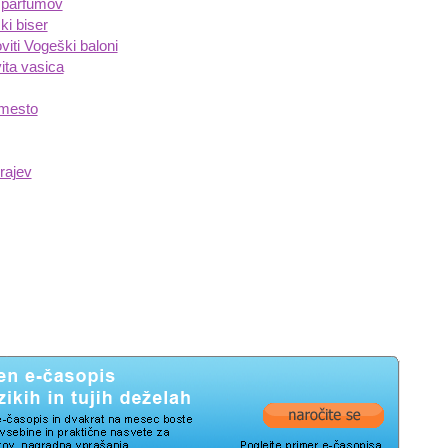
 parfumov
ki biser
iti Vogeški baloni
ita vasica
 mesto
rajev