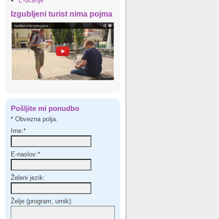
E-učenje
Izgubljeni turist nima pojma
Pošljite mi ponudbo
*
Obvezna polja.
Ime:
*
E-naslov:
*
Želeni jezik:
Želje (program, urnik):