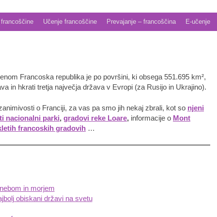
 francoščine
Učenje francoščine
Prevajanje – francoščina
E-učenje
imenom Francoska republika je po površini, ki obsega 551.695 km²,
 in hkrati tretja največja država v Evropi (za Rusijo in Ukrajino).
zanimivosti o Franciji, za vas pa smo jih nekaj zbrali, kot so
njeni
ti nacionalni parki
,
gradovi reke Loare
,
informacije o
Mont
kletih francoskih gradovih
…
 nebom in morjem
jbolj obiskani državi na svetu