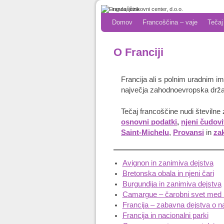
Skip to primary content
Skip to secondary content
Domov
Francoščina – vaje
Tečaj
O Franciji
Francija ali s polnim uradnim 
največja zahodnoevropska država
Tečaj francoščine nudi številne 
osnovni podatki
,
njeni čudovi
Saint-Michelu
,
Provansi
in
za
Avignon in zanimiva dejstva
Bretonska obala in njeni čari
Burgundija in zanimiva dejstva
Camargue – čarobni svet med
Francija – zabavna dejstva o na
Francija in nacionalni parki