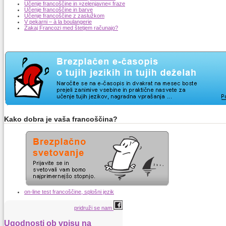
Učenje francoščine in »zelenjavne« fraze
Učenje francoščine in barve
Učenje francoščine z zaslužkom
V pekarni – à la boulangerie
Zakaj Francozi med štetjem računajo?
Kako dobra je vaša francoščina?
on-line test francoščine, splošni jezik
pridruži se nam
Ugodnosti ob vpisu na