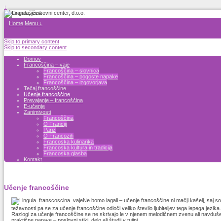
↓
Home
Menu ↓
Skip to primary content
Skip to secondary content
Domov
Francoščina – vaje
Francoščina – slovnica
Francoščina – pogoste napake
Francoščina – izgovorjava
Tečaj francoščine
Učenje francoščine
Prevajanje – francoščina
E-učenje
Zanimivosti
Francoščina
O Franciji
Pariz
O Francozih
Francoska kulinarika
Francoska kultura in tradicija
Francoska glasba
Kontakt
Učenje francoščine
Ne bomo lagali – učenje francoščine ni mačji kašelj, saj so
težavnosti pa se za učenje francoščine odloči veliko število ljubiteljev tega lepega jezika.
Razlogi za učenje francoščine se ne skrivajo le v njenem melodičnem zvenu ali navduš
praktične narave – poslovni stiki, delo ali študij v tujini.