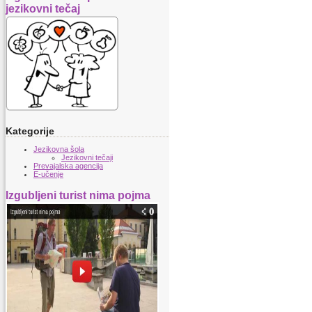
jezikovni tečaj
Kategorije
Jezikovna šola
Jezikovni tečaji
Prevajalska agencija
E-učenje
Izgubljeni turist nima pojma