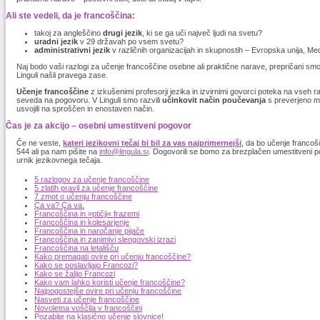
Ali ste vedeli, da je francoščina:
takoj za angleščino
drugi jezik
, ki se ga uči največ ljudi na svetu?
uradni jezik
v 29 državah po vsem svetu?
administrativni jezik
v različnih organizacijah in skupnostih – Evropska unija, Med
Naj bodo vaši razlogi za učenje francoščine osebne ali praktične narave, prepričani smo,
Linguli našli pravega zase.
Učenje francoščine
z izkušenimi profesorji jezika in izvirnimi govorci poteka na vseh ra
seveda na pogovoru. V Linguli smo razvili
učinkovit način poučevanja
s preverjeno m
usvojili na sproščen in enostaven način.
Čas je za akcijo – osebni umestitveni pogovor
Če ne veste,
kateri jezikovni tečaj bi bil za vas najprimernejši
, da bo učenje francošč
544 ali pa nam pišite na
info@lingula.si
. Dogovorili se bomo za brezplačen umestitveni po
urnik jezikovnega tečaja.
5 razlogov za učenje francoščine
5 zlatih pravil za učenje francoščine
7 zmot o učenju francoščine
Ça va? Ça va.
Francoščina in »ptičji« frazemi
Francoščina in kolesarjenje
Francoščina in naročanje pijače
Francoščina in zanimivi slengovski izrazi
Francoščina na letališču
Kako premagati ovire pri učenju francoščine?
Kako se poslavljajo Francozi?
Kako se žalijo Francozi
Kako vam lahko koristi učenje francoščine?
Najpogostejše ovire pri učenju francoščine
Nasveti za učenje francoščine
Novoletna voščila v francoščini
Pozabite na klasično učenje slovnice!