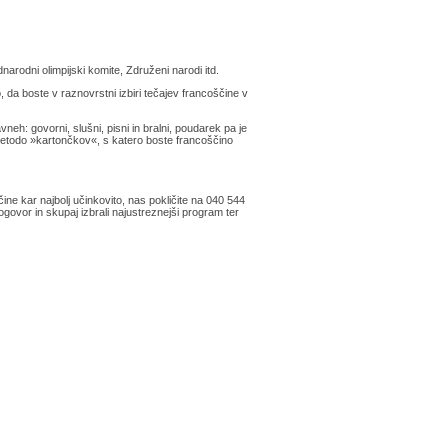
narodni olimpijski komite, Združeni narodi itd.
 da boste v raznovrstni izbiri tečajev francoščine v
vneh: govorni, slušni, pisni in bralni, poudarek pa je
etodo »kartončkov«, s katero boste francoščino
ine kar najbolj učinkovito, nas pokličite na 040 544
govor in skupaj izbrali najustreznejši program ter