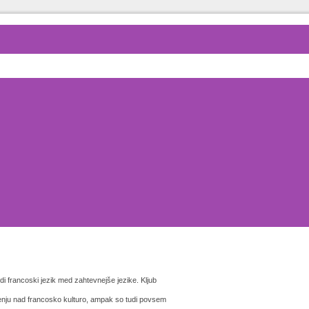
di francoski jezik med zahtevnejše jezike. Kljub
enju nad francosko kulturo, ampak so tudi povsem