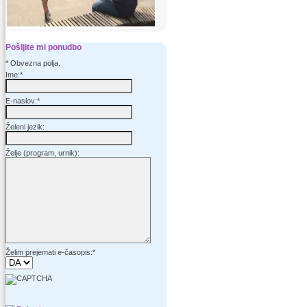
Pošljite mi ponudbo
*
Obvezna polja.
Ime:
*
E-naslov:
*
Želeni jezik:
Želje (program, urnik):
Želim prejemati e-časopis:
*