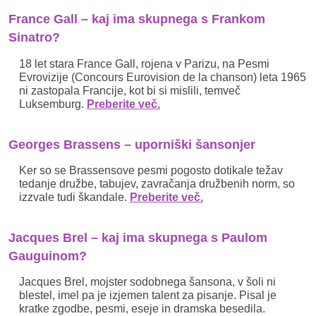
France Gall – kaj ima skupnega s Frankom
Sinatro?
18 let stara France Gall, rojena v Parizu, na Pesmi
Evrovizije (Concours Eurovision de la chanson) leta 1965
ni zastopala Francije, kot bi si mislili, temveč
Luksemburg.
Preberite več.
Georges Brassens – uporniški šansonjer
Ker so se Brassensove pesmi pogosto dotikale težav
tedanje družbe, tabujev, zavračanja družbenih norm, so
izzvale tudi škandale.
Preberite več.
Jacques Brel – kaj ima skupnega s Paulom
Gauguinom?
Jacques Brel, mojster sodobnega šansona, v šoli ni
blestel, imel pa je izjemen talent za pisanje. Pisal je
kratke zgodbe, pesmi, eseje in dramska besedila.