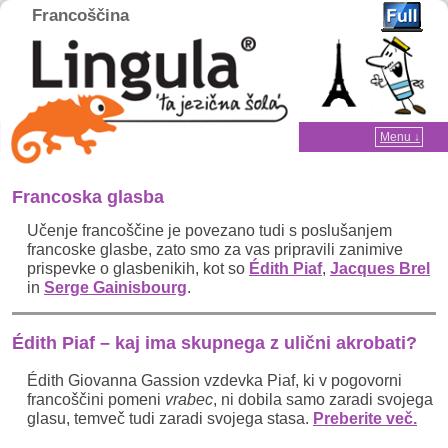
Francoščina
Home
Menu ↓
Skip to primary content
Skip to secondary content
Francoska glasba
Učenje francoščine je povezano tudi s poslušanjem
francoske glasbe, zato smo za vas pripravili zanimive
prispevke o glasbenikih, kot so
Édith Piaf
,
Jacques Brel
in
Serge Gainisbourg
.
Édith Piaf – kaj ima skupnega z ulični akrobati?
Édith Giovanna Gassion vzdevka Piaf, ki v pogovorni
francoščini pomeni
vrabec
, ni dobila samo zaradi svojega
glasu, temveč tudi zaradi svojega stasa.
Preberite več.