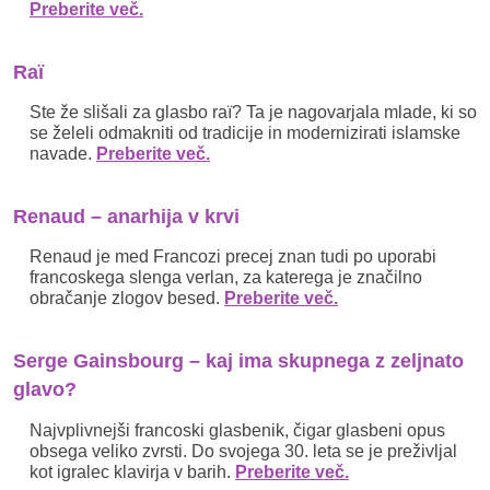
Preberite več.
Raï
Ste že slišali za glasbo raï? Ta je nagovarjala mlade, ki so
se želeli odmakniti od tradicije in modernizirati islamske
navade.
Preberite več.
Renaud – anarhija v krvi
Renaud je med Francozi precej znan tudi po uporabi
francoskega slenga verlan, za katerega je značilno
obračanje zlogov besed.
Preberite več.
Serge Gainsbourg – kaj ima skupnega z zeljnato
glavo?
Najvplivnejši francoski glasbenik, čigar glasbeni opus
obsega veliko zvrsti. Do svojega 30. leta se je preživljal
kot igralec klavirja v barih.
Preberite več.