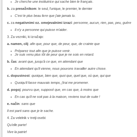
Je cherche une institutrice qui sache bien le français
.
b.
za
presežnikom
: le seul, l’unique, le premier, le dernier
C’est le plus beau livre que j’aie jamais lu
.
c.
za
negativnimi oz. omejevalnimi izrazi
:
personne, aucun, rien, pas, peu, guère
Il n’y a personne qui puisse m’aider.
3. Za vezniki, ki izražajo:
a. namen, cilj
:
afin que, pour que, de peur, que, de crainte que
Préparez tout afin que je puisse venir.
Je suis venu plus tôt de peur que je ne sois en retard.
b. čas
:
avant que, jusqu’à ce que, en attendant que
En attendant qu’il vienne, nous pouvons travailler autre chose.
c. dopustnost
:
quoique, bien que, quoi que, quel que, où que, qui que
Quoiqu’il fasse mauvais temps, j’irai me promener.
d. pogoj
:
pourvu que, supposé que, en cas que, à moins que
En cas qu’il ne soit pas à la maison, reviens tout de suite !
e. način
:
sans que
Il est parti sans que je le sache.
4. Za velelnik v tretji osebi:
Qu’elle parte!
Vive la patrie
!