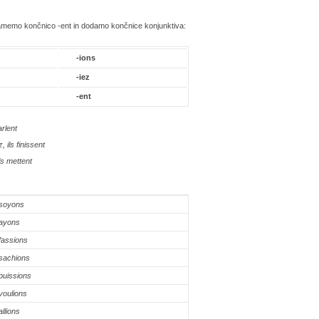
zamemo končnico -ent in dodamo končnice konjunktiva:
-ions
-iez
-ent
arlent
z, ils finissent
ils mettent
soyons
ayons
fassions
sachions
puissions
voulions
allions