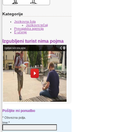
Kategorije
Jezikovna šola
Jezikovni tečaji
Prevajalska agencija
E-učenje
Izgubljeni turist nima pojma
Pošljite mi ponudbo
*
Obvezna polja.
Ime:
*