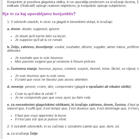
Konjunktiv je posebna glagolska oblika, ki se uporablja predvsem za izražanje dvoma, 
indikativ (
l’indicatif
) opisuje realnost objektivno, jo konjunktiv opisuje subjektivno.
Kje in za kaj uporabljamo konjunktiv?
1. V odvisnih stavkih, in sicer za glagoli in besednimi sklopi, ki izražajo:
a. dvom
:
douter, supposer, ignorer
Je doute qu’il sache bien sa leçon.
Je suppose qu’il ait lu ce roman.
b.
željo, zahtevo, dovoljenje
:
vouloir, souhaiter, désirer, supplier, aimer mieux, préfé
défendre
Je souhaite que tu sois heureux.
Mes parents exigent que je revienne à l’heure précise
.
c. čustvena stanja
:
heureux, joyeux, content, surpris, étonné, triste, fâché, se réjouir, r
Je suis heureux que tu sois venu.
Il craint que vous ne fassiez pas assez attention
.
d. mnenje
:
penser, croire, dire, comprendre
(glagoli
v vprašalni ali nikalni obliki
)
Crois-tu qu’il dise la vérité ?
Je ne comprends pas que vous ayez pu faire cela.
e. za neosebnimi glagolskimi oblikami, ki izražajo zahtevo, dvom, čustva
:
il faut 
naturel que, il suffit que, il est temps que, il est douteux que, il est dommage que, il n’es
Il faut que vous appreniez la leçon.
Il n’est pas sûr que je puisse venir.
2. V oziralnih odvisnikih, ki se začnejo z oziralnimi zaimki
qui, que, dont, où
:
a.
za izražanje
želje
: