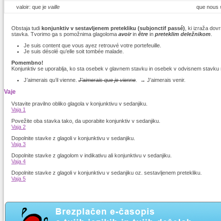
valoir: que je
vaille
que nous
Obstaja tudi
konjunktiv v sestavljenem pretekliku (subjonctif passé)
, ki izraža do
stavka. Tvorimo ga s pomožnima glagoloma
avoir
in
être
in
preteklim deležnikom
.
Je suis content que vous ayez retrouvé votre portefeuille.
Je suis désolé qu’elle soit tombée malade.
Pomembno!
Konjunktiv se uporablja, ko sta osebek v glavnem stavku in osebek v odvisnem stavku r
J’aimerais qu’il vienne.
J’aimerais que je vienne
.
→ J’aimerais venir.
Vaje
Vstavite pravilno obliko glagola v konjunktivu v sedanjiku.
Vaja 1
Povežite oba stavka tako, da uporabite konjunktiv v sedanjiku.
Vaja 2
Dopolnite stavke z glagoli v konjunktivu v sedanjiku.
Vaja 3
Dopolnite stavke z glagolom v indikativu ali konjunktivu v sedanjiku.
Vaja 4
Dopolnite stavke z glagoli v konjunktivu v sedanjiku oz. sestavljenem pretekliku.
Vaja 5