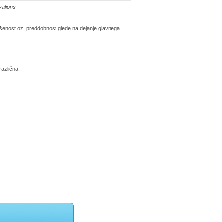
valions
vršenost oz. preddobnost glede na dejanje glavnega
azlična.