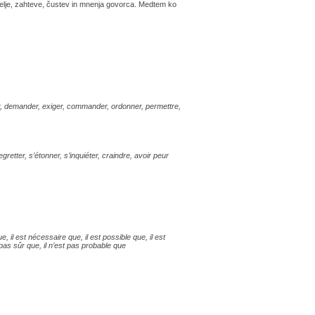
želje, zahteve, čustev in mnenja govorca. Medtem ko
rer, demander, exiger, commander, ordonner, permettre,
egretter, s’étonner, s’inquiéter, craindre, avoir peur
que, il est nécessaire que, il est possible que, il est
t pas sûr que, il n’est pas probable que