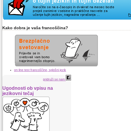
Kako dobra je vaša francoščina?
on-line test francoščine, splošni jezik
pridruži se nam
Ugodnosti ob vpisu na
jezikovni tečaj