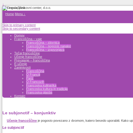
↓
Home
Menu ↓
Skip to primary content
Skip to secondary content
Domov
Francoščina – vaje
Francoščina – slovnica
Francoščina – pogoste napake
Francoščina – izgovorjava
Tečaj francoščine
Učenje francoščine
Prevajanje – francoščina
E-učenje
Zanimivosti
Francoščina
O Franciji
Pariz
O Francozih
Francoska kulinarika
Francoska kultura in tradicija
Francoska glasba
Kontakt
Le subjonctif – konjunktiv
Učenje francoščine
je pogosto povezano z dvomom, katero besedo uporabiti. Kako up
Le subjonctif