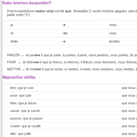
Kako tvorimo konjunktiv?
Pred konjunktivom
vedno stoji
veznik
que
. Sedanjiški 3. osebi množine glagolov odv
[table style=”2″]
je
-e
nous
tu
-es
vous
il/elle
-e
ils/elles
PARLER →
ils parl
ent
è
que je parle, tu parles, il parle, nous parlions, vous parliez,
ils p
FINIR →
ils finiss
ent
è
que je finisse, tu finisses, il finisse, nous finissions, vous
finissie
METTRE →
ils mett
ent
è
que je mette, tu mettes, il mette, nous mettions, vous mettiez,
Nepravilne oblike
être: que je
sois
que nous
avoir: que j’
aie
que nous
faire: que je
fasse
que nous
savoir: que je
sache
que nous
pouvoir: que je
puisse
que nous
vouloir: que je
veuille
que nous
aller: que j’
aille
que nous