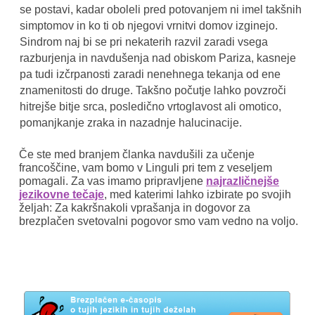
se postavi, kadar oboleli pred potovanjem ni imel takšnih
simptomov in ko ti ob njegovi vrnitvi domov izginejo.
Sindrom naj bi se pri nekaterih razvil zaradi vsega
razburjenja in navdušenja nad obiskom Pariza, kasneje
pa tudi izčrpanosti zaradi nenehnega tekanja od ene
znamenitosti do druge. Takšno počutje lahko povzroči
hitrejše bitje srca, posledično vrtoglavost ali omotico,
pomanjkanje zraka in nazadnje halucinacije.
Če ste med branjem članka navdušili za učenje
francoščine, vam bomo v Linguli pri tem z veseljem
pomagali. Za vas imamo pripravljene
najrazličnejše
jezikovne tečaje
, med katerimi lahko izbirate po svojih
željah: Za kakršnakoli vprašanja in dogovor za
brezplačen svetovalni pogovor smo vam vedno na voljo.