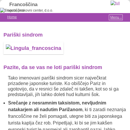
Francoščina
Home
Menu ↓
Skip to primary content
Skip to secondary content
Pariški sindrom
Pazite, da se vas ne loti pariški sindrom
Tako imenovani pariški sindrom sicer največkrat
prizadene japonske turiste. Ko obiščejo Pariz in
ugotovijo, da v resnici še zdaleč ni takšen, kot so si ga
predstavljali, jih lahko doleti hud kulturni šok.
Srečanje z nesramnim taksistom, nevljudnim
natakarjem ali nadutim Parižanom
, ki ti zaradi neznanja
francoščine ne želi pomagati, utegne biti za japonskega
turista kaplja čez rob. Pripetljaji, ki bi se jim kakšen
evropski turist le nasmejal ali zarobantil nazaj, lahko