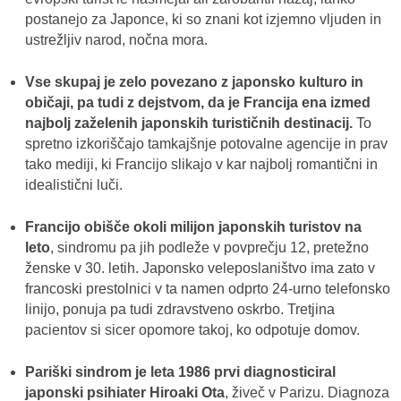
postanejo za Japonce, ki so znani kot izjemno vljuden in
ustrežljiv narod, nočna mora.
Vse skupaj je zelo povezano z japonsko kulturo in
običaji, pa tudi z dejstvom, da je Francija ena izmed
najbolj zaželenih japonskih turističnih destinacij.
To
spretno izkoriščajo tamkajšnje potovalne agencije in prav
tako mediji, ki Francijo slikajo v kar najbolj romantični in
idealistični luči.
Francijo obišče okoli milijon japonskih turistov na
leto
, sindromu pa jih podleže v povprečju 12, pretežno
ženske v 30. letih. Japonsko veleposlaništvo ima zato v
francoski prestolnici v ta namen odprto 24-urno telefonsko
linijo, ponuja pa tudi zdravstveno oskrbo. Tretjina
pacientov si sicer opomore takoj, ko odpotuje domov.
Pariški sindrom je leta 1986 prvi diagnosticiral
japonski psihiater Hiroaki Ota
, živeč v Parizu. Diagnoza