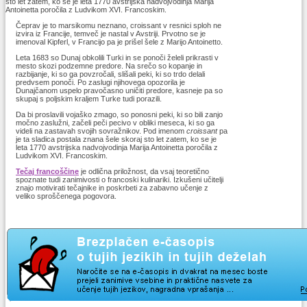
sto let zatem, ko se je leta 1770 avstrijska nadvojvodinja Marija
Antoinetta poročila z Ludvikom XVI. Francoskim.
Čeprav je to marsikomu neznano, croissant v resnici sploh ne
izvira iz Francije, temveč je nastal v Avstriji. Prvotno se je
imenoval Kipferl, v Francijo pa je prišel šele z Marijo Antoinetto.
Leta 1683 so Dunaj obkolili Turki in se ponoči želeli prikrasti v
mesto skozi podzemne predore. Na srečo so kopanje in
razbijanje, ki so ga povzročali, slišali peki, ki so trdo delali
predvsem ponoči. Po zaslugi njihovega opozorila je
Dunajčanom uspelo pravočasno uničiti predore, kasneje pa so
skupaj s poljskim kraljem Turke tudi porazili.
Da bi proslavili vojaško zmago, so ponosni peki, ki so bili zanjo
močno zaslužni, začeli peči pecivo v obliki meseca, ki so ga
videli na zastavah svojih sovražnikov. Pod imenom
croissant
pa
je ta sladica postala znana šele skoraj sto let zatem, ko se je
leta 1770 avstrijska nadvojvodinja Marija Antoinetta poročila z
Ludvikom XVI. Francoskim.
Tečaj francoščine
je odlična priložnost, da vsaj teoretično
spoznate tudi zanimivosti o francoski kulinariki. Izkušeni učitelji
znajo motivirati tečajnike in poskrbeti za zabavno učenje z
veliko sproščenega pogovora.