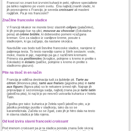
Francozi so znani kot izvrstni kuharji in peki, njihove specialitete
pa lahko najdemo po vsem svetu. Ena najbolj znanih sladic, ki
jih povezujemo s Francijo, je seveda
croissant
ali masleni
rogljiček. Pa je res francoski?
Značilne francoske sladice
V Franciji nikakor ne morete brez slastnih
crêpes
(palačinke),
ki jih ponujajo kar na ulici,
mousse au chocolat
(čokoladna
pena) ali
crème brûlée
, ki dobesedno pomeni »zažgana
krema«. Gre za sladico iz vaniljeve kreme, posute s
sladkorjem, ki ga zažgejo, da nastane skorjica.
Navdušile vas bodo tudi številne francoske sladice, narejene iz
paljenega testa. To testo naredijo samo iz štirih sestavin: vode,
moke, masla in jajc, napolnijo pa ga z različnimi kremami.
Primera sta
profiteroles
(kroglice, polnjene s kremo in prelite s
čokolado) in
éclairs
(palčke, polnjene s kremo in prelite s
sladkorno glazuro).
Pite na tisoč in en način
Francija je odlična destinacija tudi za ljubitelje pit.
Tarte au
citron
(limonova pita),
tarte
aux
fraise
s
(jagodna pita) in
tarte
aux figues
(figova pita) so le nekatere izmed njih. Najraje jih
pripravljajo iz sezonskega sadja, najbolj znana pa je
tarte tatin
(jabolčna pita), ki naj bi jo po nesreči ustvarila kuharica v hotelu
Tatin.
Zgodba gre tako: kuharica je želela speči jabolčno pito, a je
jabolka predolgo pustila v sladkorju, tako da so se
karamelizirala. Začela so se žgati, zato jih je hitro dala na testo
in slavna sladica je bila rojena.
Od kod izvira slavni francoski
croissant
Pod imenom
croissant
pa je ta sladica postala znana šele skoraj