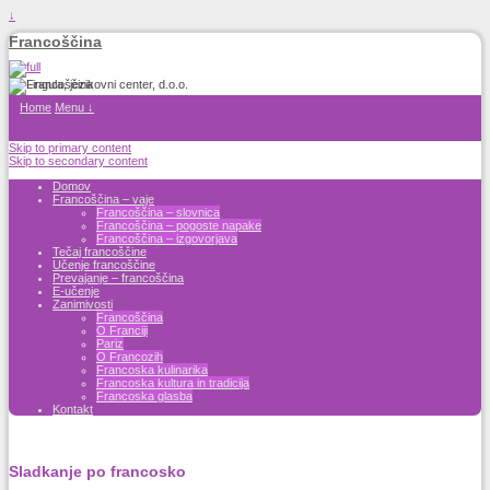
↓
Francoščina
Home
Menu ↓
Skip to primary content
Skip to secondary content
Domov
Francoščina – vaje
Francoščina – slovnica
Francoščina – pogoste napake
Francoščina – izgovorjava
Tečaj francoščine
Učenje francoščine
Prevajanje – francoščina
E-učenje
Zanimivosti
Francoščina
O Franciji
Pariz
O Francozih
Francoska kulinarika
Francoska kultura in tradicija
Francoska glasba
Kontakt
Sladkanje po francosko