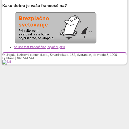
Kako dobra je vaša francoščina?
on-line test francoščine, splošni jezik
© Lingula, jezikovni center, d.o.o., Šmartinska c. 152, dvorana A, ob vhodu 8, 1000
Ljubljana | 040 544 544
↑