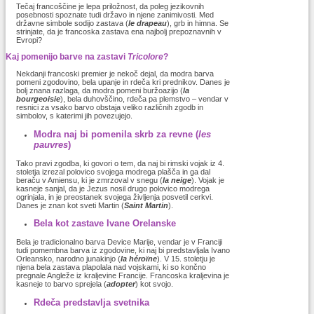
Tečaj francoščine je lepa priložnost, da poleg jezikovnih
posebnosti spoznate tudi državo in njene zanimivosti. Med
državne simbole sodijo zastava (
le drapeau
), grb in himna. Se
strinjate, da je francoska zastava ena najbolj prepoznavnih v
Evropi?
Kaj pomenijo barve na zastavi
Tricolore
?
Nekdanji francoski premier je nekoč dejal, da modra barva
pomeni zgodovino, bela upanje in rdeča kri prednikov. Danes je
bolj znana razlaga, da modra pomeni buržoazijo (
la
bourgeoisie
), bela duhovščino, rdeča pa plemstvo – vendar v
resnici za vsako barvo obstaja veliko različnih zgodb in
simbolov, s katerimi jih povezujejo.
Modra naj bi pomenila skrb za revne (
les
pauvres
)
Tako pravi zgodba, ki govori o tem, da naj bi rimski vojak iz 4.
stoletja izrezal polovico svojega modrega plašča in ga dal
beraču v Amiensu, ki je zmrzoval v snegu (
la neige
). Vojak je
kasneje sanjal, da je Jezus nosil drugo polovico modrega
ogrinjala, in je preostanek svojega življenja posvetil cerkvi.
Danes je znan kot sveti Martin (
Saint Martin
).
Bela kot zastave Ivane Orelanske
Bela je tradicionalno barva Device Marije, vendar je v Franciji
tudi pomembna barva iz zgodovine, ki naj bi predstavljala Ivano
Orleansko, narodno junakinjo (
la héroïne
). V 15. stoletju je
njena bela zastava plapolala nad vojskami, ki so končno
pregnale Angleže iz kraljevine Francije. Francoska kraljevina je
kasneje to barvo sprejela (
adopter
) kot svojo.
Rdeča predstavlja svetnika