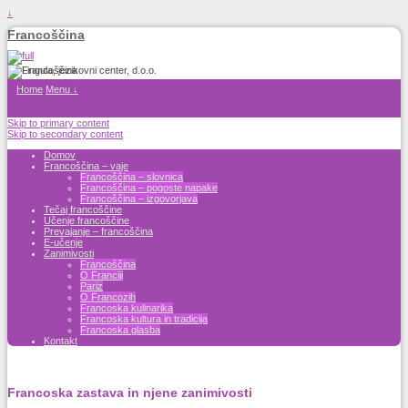
↓
Francoščina
Home
Menu ↓
Skip to primary content
Skip to secondary content
Domov
Francoščina – vaje
Francoščina – slovnica
Francoščina – pogoste napake
Francoščina – izgovorjava
Tečaj francoščine
Učenje francoščine
Prevajanje – francoščina
E-učenje
Zanimivosti
Francoščina
O Franciji
Pariz
O Francozih
Francoska kulinarika
Francoska kultura in tradicija
Francoska glasba
Kontakt
Francoska zastava in njene zanimivosti