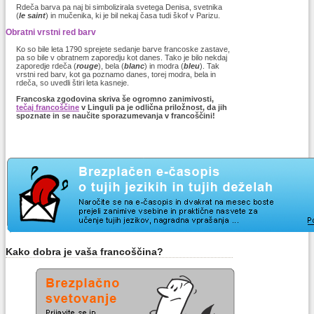
Rdeča barva pa naj bi simbolizirala svetega Denisa, svetnika
(
le saint
) in mučenika, ki je bil nekaj časa tudi škof v Parizu.
Obratni vrstni red barv
Ko so bile leta 1790 sprejete sedanje barve francoske zastave,
pa so bile v obratnem zaporedju kot danes. Tako je bilo nekdaj
zaporedje rdeča (
rouge
), bela (
blanc
) in modra (
bleu
). Tak
vrstni red barv, kot ga poznamo danes, torej modra, bela in
rdeča, so uvedli štiri leta kasneje.
Francoska zgodovina skriva še ogromno zanimivosti,
tečaj francoščine
v Linguli pa je odlična priložnost, da jih
spoznate in se naučite sporazumevanja v francoščini!
Kako dobra je vaša francoščina?