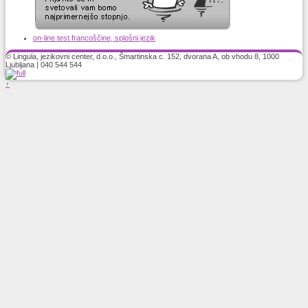
on-line test francoščine, splošni jezik
© Lingula, jezikovni center, d.o.o., Šmartinska c. 152, dvorana A, ob vhodu 8, 1000
Ljubljana | 040 544 544
↑