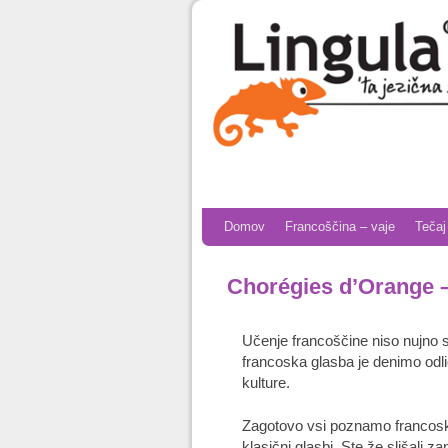
Skip to primary content
Skip to secondary content
Domov
Francoščina – vaje
Tečaj
Chorégies d’Orange – 
Učenje francoščine niso nujno su
francoska glasba je denimo odl
kulture.
Zagotovo vsi poznamo francoske 
klasični glasbi. Ste že slišali za