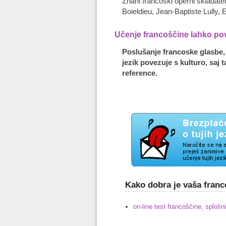
Znani francoski operni skladate
Boieldieu, Jean-Baptiste Lully,
Učenje francoščine lahko p
Poslušanje francoske glasbe, 
jezik povezuje s kulturo, saj
reference.
Kako dobra je vaša fran
on-line test francoščine, splošni