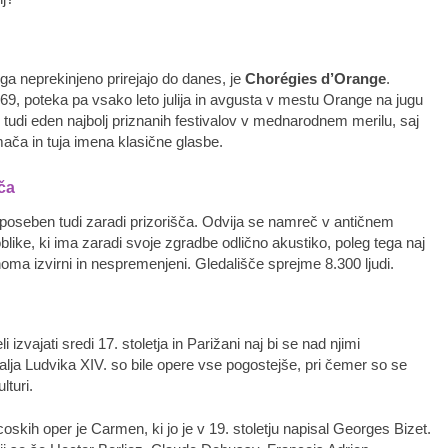
i ga neprekinjeno prirejajo do danes, je
Chorégies d’Orange
.
869, poteka pa vsako leto julija in avgusta v mestu Orange na jugu
 tudi eden najbolj priznanih festivalov v mednarodnem merilu, saj
ača in tuja imena klasične glasbe.
ča
 poseben tudi zaradi prizorišča. Odvija se namreč v antičnem
like, ki ima zaradi svoje zgradbe odlično akustiko, poleg tega naj
noma izvirni in nespremenjeni. Gledališče sprejme 8.300 ljudi.
i izvajati sredi 17. stoletja in Parižani naj bi se nad njimi
alja Ludvika XIV. so bile opere vse pogostejše, pri čemer so se
lturi.
coskih oper je Carmen, ki jo je v 19. stoletju napisal Georges Bizet.