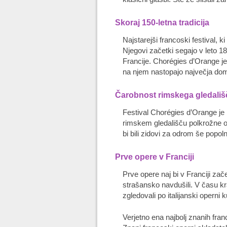
Skoraj 150-letna tradicija
Najstarejši francoski festival, k
Njegovi začetki segajo v leto 1
Francije. Chorégies d’Orange je
na njem nastopajo največja dom
Čarobnost rimskega gledališ
Festival Chorégies d’Orange je
rimskem gledališču polkrožne ob
bi bili zidovi za odrom še popol
Prve opere v Franciji
Prve opere naj bi v Franciji začel
strašansko navdušili. V času kr
zgledovali po italijanski operni ku
Verjetno ena najbolj znanih fran