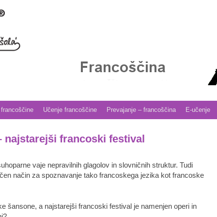
 francoščine
Učenje francoščine
Prevajanje – francoščina
E-učenje
najstarejši francoski festival
hoparne vaje nepravilnih glagolov in slovničnih struktur. Tudi
ičen način za spoznavanje tako francoskega jezika kot francoske
šansone, a najstarejši francoski festival je namenjen operi in
nj?