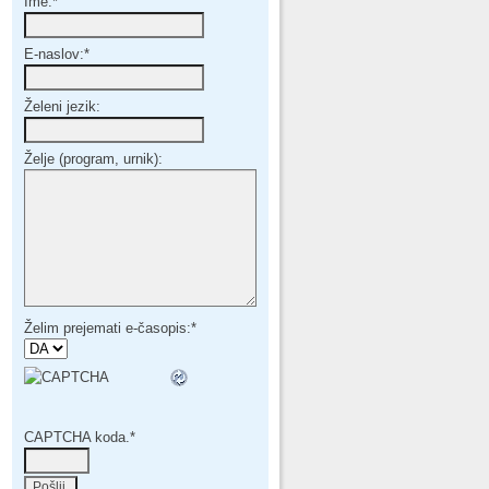
Ime:
*
E-naslov:
*
Želeni jezik:
Želje (program, urnik):
Želim prejemati e-časopis:
*
CAPTCHA koda.
*