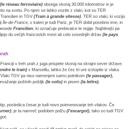
(le réseau ferroviaire)
obsega skoraj 30.000 kilometrov in je
eto na svetu. Po njem se lahko vozite z vlaki, kot so TER
Transilien in TGV
(Train à grande vitesse)
. TER so vlaki, ki vozijo
ji
Île-de-France,
v kateri je tudi Pariz, je TER dobil posebno ime, in
z besede
Francilien
, ki označuje prebivalce te regije. Najhitrejši pa
ljejo do večjih francoskih mest ali celo sosednjih držav
(le pays
urah
 Franciji v treh urah z juga prispete skoraj na skrajni sever države.
endre le train)
v Marseillu, lahko že čez tri ure izstopite iz vlaka
. Vlaki TGV pa niso namenjeni samo potnikom
(le passager),
revažanje poštnih pošiljk
(le colis)
in pisem
(la lettre).
tip, posledica česar je tudi novo poimenovanje teh vlakov. Če
urner)
, je ta namreč podoben polžu
(l’escargot)
, tako so tudi TGV
rgot
.