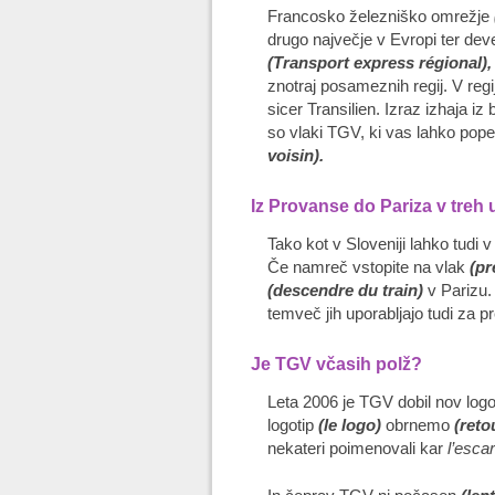
Francosko železniško omrežje
drugo največje v Evropi ter dev
(Transport express régional),
znotraj posameznih regij. V regi
sicer Transilien. Izraz izhaja i
so vlaki TGV, ki vas lahko pope
voisin).
Iz Provanse do Pariza v treh 
Tako kot v Sloveniji lahko tudi v
Če namreč vstopite na vlak
(pr
(descendre du train)
v Parizu
temveč jih uporabljajo tudi za p
Je TGV včasih polž?
Leta 2006 je TGV dobil nov logo
logotip
(le logo)
obrnemo
(reto
nekateri poimenovali kar
l’esca