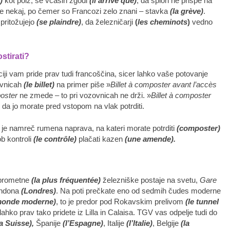
t)
kot polž, se včasih zgodi
(il arrive que)
, da sploh ne prispe na
 je nekaj, po čemer so Francozi zelo znani – stavka
(la grève)
.
pritožujejo
(se plaindre)
, da železničarji
(
les cheminots
)
vedno
tirati?
iji vam pride prav tudi francoščina, sicer lahko vaše potovanje
ovnicah
(le billet)
na primer piše »
Billet à composter avant l’accès
oster
ne zmede – to pri vozovnicah ne drži. »
Billet à composter
da jo morate pred vstopom na vlak potrditi.
je namreč rumena naprava, na kateri morate potrditi
(composter)
b kontroli
(le contrôle)
plačati kazen
(une amende).
lj prometne
(la plus fréquentée)
železniške postaje na svetu,
Gare
Londona
(Londres)
. Na poti prečkate eno od sedmih čudes moderne
 monde moderne)
, to je predor pod Rokavskim prelivom
(le tunnel
ahko prav tako pridete iz Lilla in Calaisa. TGV vas odpelje tudi do
la Suisse),
Španije
(l’Espagne)
, Italije
(l’Italie)
, Belgije
(la