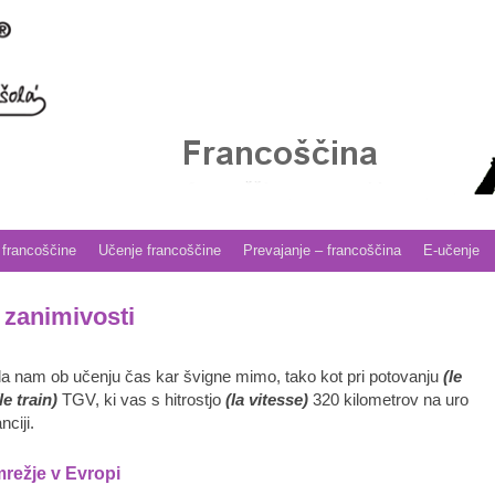
 francoščine
Učenje francoščine
Prevajanje – francoščina
E-učenje
 zanimivosti
da nam ob učenju čas kar švigne mimo, tako kot pri potovanju
(le
le train)
TGV, ki vas s hitrostjo
(la vitesse)
320 kilometrov na uro
ciji.
režje v Evropi