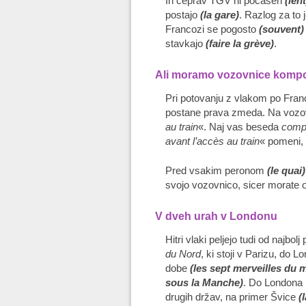
In čeprav TGV ni počasen
(len
postajo
(la gare)
. Razlog za to
Francozi se pogosto
(souvent)
stavkajo
(faire la grève)
.
Ali moramo vozovnice kompos
Pri potovanju z vlakom po Franc
postane prava zmeda. Na voz
au train
«. Naj vas beseda
comp
avant l’accès au train
« pomeni, 
Pred vsakim peronom
(le quai)
svojo vozovnico, sicer morate o
V dveh urah v Londonu
Hitri vlaki peljejo tudi od najbo
du Nord
, ki stoji v Parizu, do 
dobe
(les sept merveilles du
sous la Manche)
. Do Londona l
drugih držav, na primer Švice
(