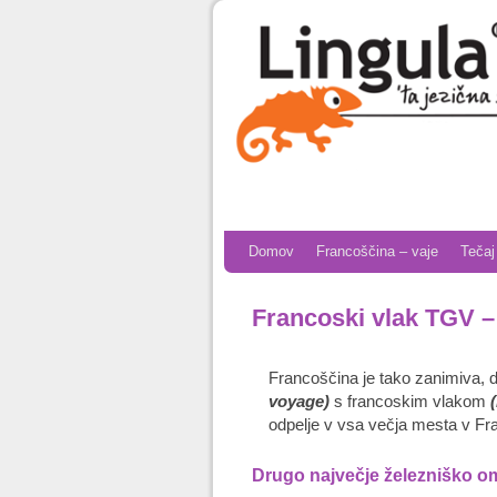
Skip to primary content
Skip to secondary content
Domov
Francoščina – vaje
Tečaj
Francoski vlak TGV –
Francoščina je tako zanimiva, 
voyage)
s francoskim vlakom
(
odpelje v vsa večja mesta v Fran
Drugo največje železniško om