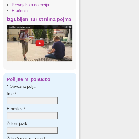
Prevajalska agencija
E-učenje
Izgubljeni turist nima pojma
Pošljite mi ponudbo
*
Obvezna polja.
Ime:
*
E-naslov:
*
Želeni jezik:
Želje (program, urnik):