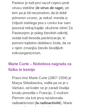
Pasteur je tudi prvi razvil cepivo proti
virusu stekline (
le virus de rage
), pri
tem pa je bil neustrašen; da bi dobil
primeren vzorec, je nekoč menda iz
čeljusti steklega psa s cevko kar sam
posesal nekaj kapljic okužene sline! Za
Pasteurjem je poleg številnih odkritij
ostala tudi beseda
pasterizacija
, ki
pomeni toplotno obdelavo živila, da se
v njem zmanjša število škodljivih
mikroorganizmom.
Marie Curie – Nobelova nagrada za
fiziko in kemijo
Pravo ime Marie Curie (1867–1934) je
Marya Skłodowska, rodila pa se je v
Varšavi, od koder se je zaradi študija
kmalu preselila v Francijo. Z možem
Pierrom sta kot prva raziskovala
radioaktivnost (
la radioactivité
), Marie