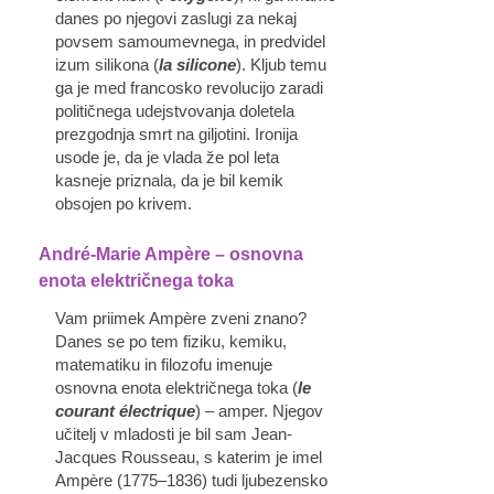
danes po njegovi zaslugi za nekaj
povsem samoumevnega, in predvidel
izum silikona (
la silicone
). Kljub temu
ga je med francosko revolucijo zaradi
političnega udejstvovanja doletela
prezgodnja smrt na giljotini. Ironija
usode je, da je vlada že pol leta
kasneje priznala, da je bil kemik
obsojen po krivem.
André-Marie Ampère – osnovna
enota električnega toka
Vam priimek Ampère zveni znano?
Danes se po tem fiziku, kemiku,
matematiku in filozofu imenuje
osnovna enota električnega toka (
le
courant électrique
) – amper. Njegov
učitelj v mladosti je bil sam Jean-
Jacques Rousseau, s katerim je imel
Ampère (1775–1836) tudi ljubezensko