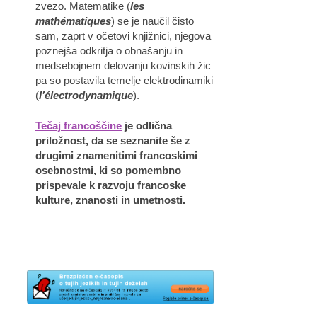
zvezo. Matematike (
les
mathématiques
) se je naučil čisto
sam, zaprt v očetovi knjižnici, njegova
poznejša odkritja o obnašanju in
medsebojnem delovanju kovinskih žic
pa so postavila temelje elektrodinamiki
(
l’électrodynamique
).
Tečaj francoščine
je odlična
priložnost, da se seznanite še z
drugimi znamenitimi francoskimi
osebnostmi, ki so pomembno
prispevale k razvoju francoske
kulture, znanosti in umetnosti.