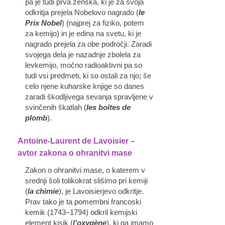
pa je tudi prva ženska, ki je za svoja
odkritja prejela Nobelovo nagrado (
le
Prix Nobel
) (najprej za fiziko, potem
za kemijo) in je edina na svetu, ki je
nagrado prejela za obe področji. Zaradi
svojega dela je nazadnje zbolela za
levkemijo, močno radioaktivni pa so
tudi vsi predmeti, ki so ostali za njo; še
celo njene kuharske knjige so danes
zaradi škodljivega sevanja spravljene v
svinčenih škatlah (
les boîtes de
plomb
).
Antoine-Laurent de Lavoisier –
avtor zakona o ohranitvi mase
Zakon o ohranitvi mase, o katerem v
srednji šoli tolikokrat slišimo pri kemiji
(
la chimie
), je Lavoisierjevo odkritje.
Prav tako je ta pomembni francoski
kemik (1743–1794) odkril kemijski
element kisik (
l’oxygène
), ki ga imamo