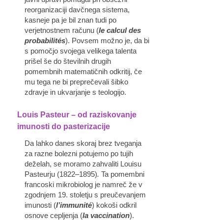
reorganizaciji davčnega sistema,
kasneje pa je bil znan tudi po
verjetnostnem računu (
le calcul des
probabilités
). Povsem možno je, da bi
s pomočjo svojega velikega talenta
prišel še do številnih drugih
pomembnih matematičnih odkritij, če
mu tega ne bi preprečevali šibko
zdravje in ukvarjanje s teologijo.
Louis Pasteur – od raziskovanje
imunosti do pasterizacije
Da lahko danes skoraj brez tveganja
za razne bolezni potujemo po tujih
deželah, se moramo zahvaliti Louisu
Pasteurju (1822–1895)
.
Ta pomembni
francoski mikrobiolog je namreč že v
zgodnjem 19. stoletju s preučevanjem
imunosti (
l’immunité
) kokoši odkril
osnove cepljenja (
la vaccination
).