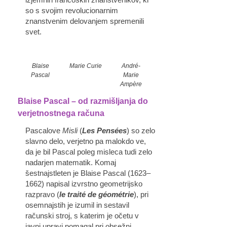
izjemnih francoskih znanstvenikov, ki
so s svojim revolucionarnim
znanstvenim delovanjem spremenili
svet.
Blaise
Marie Curie
André-
Pascal
Marie
Ampère
Blaise Pascal – od razmišljanja do
verjetnostnega računa
Pascalove
Misli
(
Les Pensées
) so zelo
slavno delo, verjetno pa malokdo ve,
da je bil Pascal poleg misleca tudi zelo
nadarjen matematik. Komaj
šestnajstleten je Blaise Pascal (1623–
1662) napisal izvrstno geometrijsko
razpravo (
le traité de géométrie
), pri
osemnajstih je izumil in sestavil
računski stroj, s katerim je očetu v
javni upravi pomagal pri obsežni