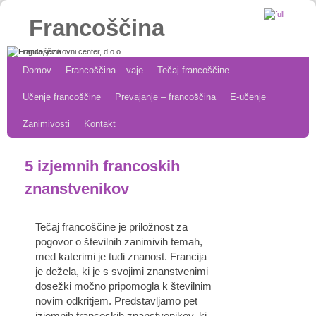
Francoščina
Skip to primary content
Skip to secondary content
Domov
Francoščina – vaje
Tečaj francoščine
Učenje francoščine
Prevajanje – francoščina
E-učenje
Zanimivosti
Kontakt
5 izjemnih francoskih
znanstvenikov
Tečaj francoščine je priložnost za
pogovor o številnih zanimivih temah,
med katerimi je tudi znanost. Francija
je dežela, ki je s svojimi znanstvenimi
dosežki močno pripomogla k številnim
novim odkritjem. Predstavljamo pet