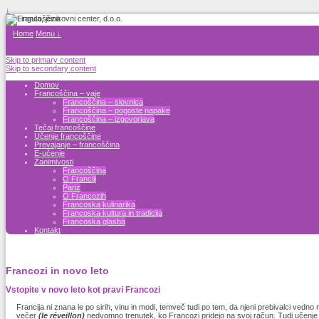
↓
Home
Menu ↓
Skip to primary content
Skip to secondary content
Domov
Francoščina – vaje
Francoščina – slovnica
Francoščina – pogoste napake
Francoščina – izgovorjava
Tečaj francoščine
Učenje francoščine
Prevajanje – francoščina
E-učenje
Zanimivosti
Francoščina
O Franciji
Pariz
O Francozih
Francoska kulinarika
Francoska kultura in tradicija
Francoska glasba
Kontakt
Francozi in novo leto
Vstopite v novo leto kot pravi Francozi
Francija ni znana le po sirih, vinu in modi, temveč tudi po tem, da njeni prebivalci vedn
večer
(le réveillon)
nedvomno trenutek, ko Francozi pridejo na svoj račun. Tudi učenje 