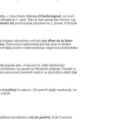
letju, v času Karla Velikega
(Charlemagne)
,
so novo
obhajali na 1. april. Tako je tudi nastal dan norcev, saj
harles IX)
praznovanje prestavil na 1. januar. Preostali
ijo bogato silvestrsko večerjo
(un dîner de la Saint
res)
, francoska tradicionalna jed
foie gras
in dimljen
spremljajo prenos tradicionalnega nagovora predsednika
ts)
pogreje ples. Francozi so veliki oboževalci
č pričakamo na paradi na Elizejskih poljanah. Parado si
ebno pozornost nameniti modi in se praznično obleči
(se
 d’artifice)
in zabavo. Ob polnoči ljudje nazdravijo, se
voščili:
ilnimi novoletnimi vaflji
(le gaufre)
, ki jih Francozi