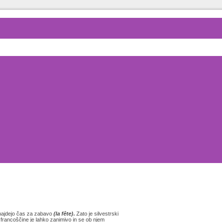
o najdejo čas za zabavo
(la fête)
.
Zato je silvestrski
francoščine je lahko zanimivo in se ob njem