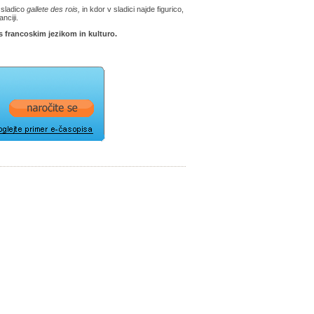
 sladico
gallete des rois,
in kdor v sladici najde figurico,
anciji.
 francoskim jezikom in kulturo.