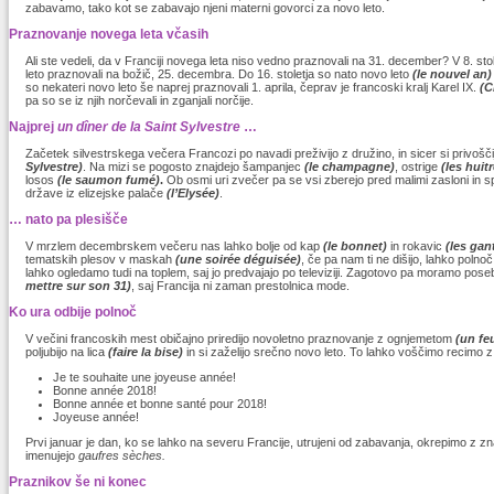
zabavamo, tako kot se zabavajo njeni materni govorci za novo leto.
Praznovanje novega leta včasih
Ali ste vedeli, da v Franciji novega leta niso vedno praznovali na 31. december? V 8. sto
leto praznovali na božič, 25. decembra. Do 16. stoletja so nato novo leto
(le nouvel an)
so nekateri novo leto še naprej praznovali 1. aprila, čeprav je francoski kralj Karel IX.
(C
pa so se iz njih norčevali in zganjali norčije.
Najprej
un dîner de la Saint Sylvestre
…
Začetek silvestrskega večera Francozi po navadi preživijo z družino, in sicer si privošč
Sylvestre)
. Na mizi se pogosto znajdejo šampanjec
(le champagne)
, ostrige
(les huit
losos
(le saumon fumé)
.
Ob osmi uri zvečer pa se vsi zberejo pred malimi zasloni in 
države iz elizejske palače
(l’Elysée)
.
… nato pa plesišče
V mrzlem decembrskem večeru nas lahko bolje od kap
(le bonnet)
in rokavic
(les gan
tematskih plesov v maskah
(une soirée déguisée)
, če pa nam ti ne dišijo, lahko polno
lahko ogledamo tudi na toplem, saj jo predvajajo po televiziji. Zagotovo pa moramo pos
mettre sur son 31)
, saj Francija ni zaman prestolnica mode.
Ko ura odbije polnoč
V večini francoskih mest običajno priredijo novoletno praznovanje z ognjemetom
(un feu
poljubijo na lica
(faire la bise)
in si zaželijo srečno novo leto. To lahko voščimo recimo z 
Je te souhaite une joyeuse année!
Bonne année 2018!
Bonne année et bonne santé pour 2018!
Joyeuse année!
Prvi januar je dan, ko se lahko na severu Francije, utrujeni od zabavanja, okrepimo z znač
imenujejo
gaufres sèches.
Praznikov še ni konec