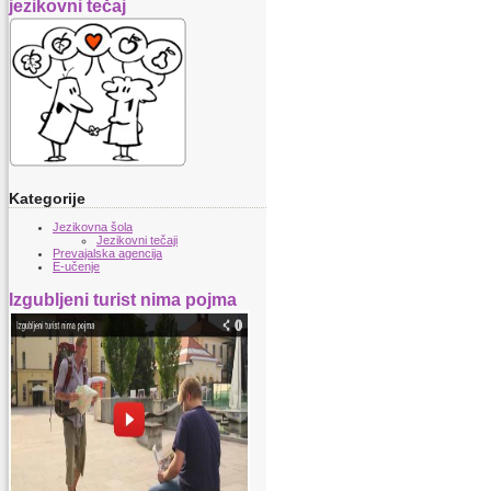
jezikovni tečaj
Kategorije
Jezikovna šola
Jezikovni tečaji
Prevajalska agencija
E-učenje
Izgubljeni turist nima pojma