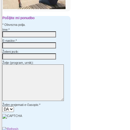
Pošljite mi ponudbo
*
Obvezna polja.
Ime:
*
E-naslov:
*
Želeni jezik:
Želje (program, urnik):
Želim prejemati e-časopis:
*