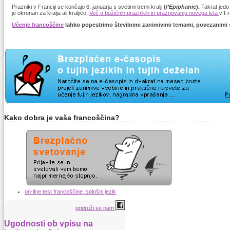
Prazniki v Franciji se končajo 6. januarja s svetimi tremi kralji
(
l’Epiphanie
).
Takrat jedo
je okronan za kralja ali kraljico.
Več o božičnih praznikih in praznovanju novega leta
v Fr
Učenje francoščine
lahko popestrimo številnimi zanimivimi temami, povezanimi s
Kako dobra je vaša francoščina?
on-line test francoščine, splošni jezik
pridruži se nam
Ugodnosti ob vpisu na