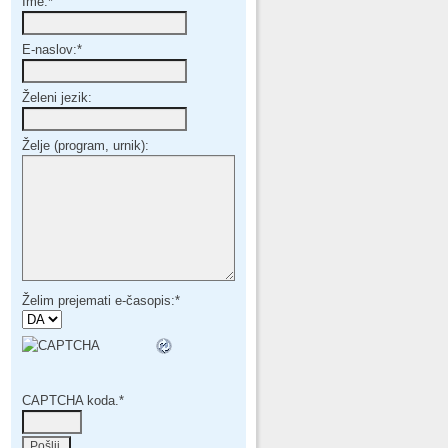
Ime:
*
E-naslov:
*
Želeni jezik:
Želje (program, urnik):
Želim prejemati e-časopis:
*
CAPTCHA koda.
*