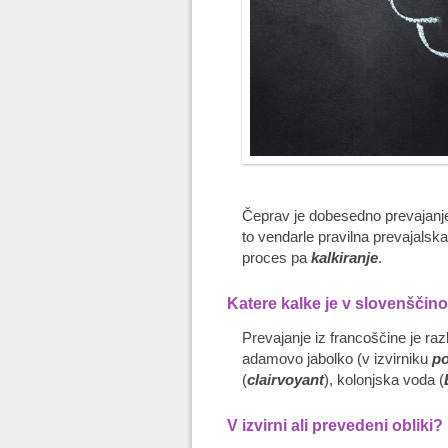
Čeprav je dobesedno prevajanje,
to vendarle pravilna prevajals
proces pa
kalkiranje
.
Katere kalke je v slovenščino
Prevajanje iz francoščine je r
adamovo jabolko (v izvirniku
p
(
clairvoyant
), kolonjska voda (
V izvirni ali prevedeni obliki?