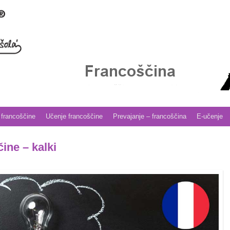
 francoščine
Učenje francoščine
Prevajanje – francoščina
E-učenje
ine – kalki