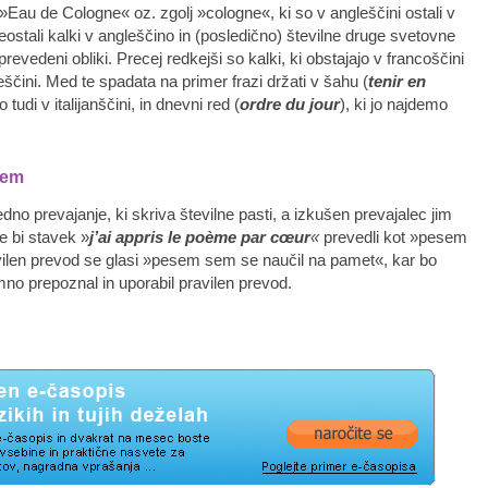
»Eau de Cologne« oz. zgolj »cologne«, ki so v angleščini ostali v
preostali kalki v angleščino in (posledično) številne druge svetovne
prevedeni obliki. Precej redkejši so kalki, ki obstajajo v francoščini
leščini. Med te spadata na primer frazi držati v šahu (
tenir en
 tudi v italijanščini, in dnevni red (
ordre du jour
), ki jo najdemo
cem
no prevajanje, ki skriva številne pasti, a izkušen prevajalec jim
e bi stavek »
j’ai appris le poème par cœur
«
prevedli kot »pesem
ilen prevod se glasi »pesem sem se naučil na pamet«, kar bo
o prepoznal in uporabil pravilen prevod.