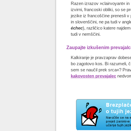
Razen izrazov »clairvoyant« in 
izvirni, francoski obliki, so se 
jezike iz francoščine prenesli v 
in slovenščini, ne pa tudi v ang
échec
), različico katere najdemo
tudi v nemščini.
Zaupajte izkušenim prevajal
Kalkiranje je pravzaprav dobesed
bo zagotovo kos. Bi razumeli, č
sem se naučil prek srca«? Prav
kakovosten prevajalec
nedvomn