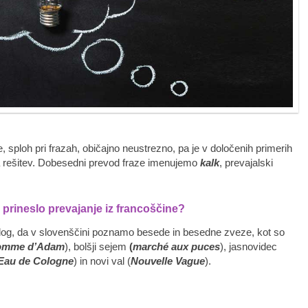
 sploh pri frazah, običajno neustrezno, pa je v določenih primerih
ka rešitev. Dobesedni prevod fraze imenujemo
kalk
, prevajalski
 prineslo prevajanje iz francoščine?
azlog, da v slovenščini poznamo besede in besedne zveze, kot so
omme d’Adam
), bolšji sejem
(
marché aux puces
), jasnovidec
Eau de Cologne
) in novi val (
Nouvelle Vague
).