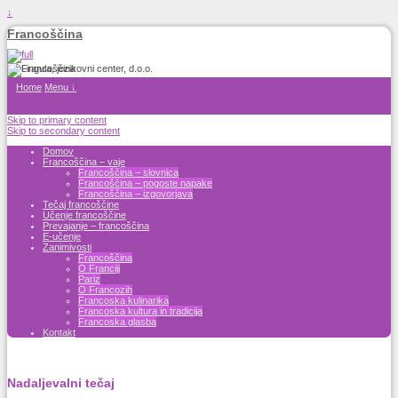
↓
Francoščina
Home
Menu ↓
Skip to primary content
Skip to secondary content
Domov
Francoščina – vaje
Francoščina – slovnica
Francoščina – pogoste napake
Francoščina – izgovorjava
Tečaj francoščine
Učenje francoščine
Prevajanje – francoščina
E-učenje
Zanimivosti
Francoščina
O Franciji
Pariz
O Francozih
Francoska kulinarika
Francoska kultura in tradicija
Francoska glasba
Kontakt
Nadaljevalni tečaj