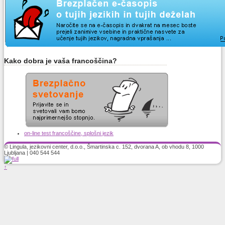
Kako dobra je vaša francoščina?
on-line test francoščine, splošni jezik
© Lingula, jezikovni center, d.o.o., Šmartinska c. 152, dvorana A, ob vhodu 8, 1000
Ljubljana | 040 544 544
↑