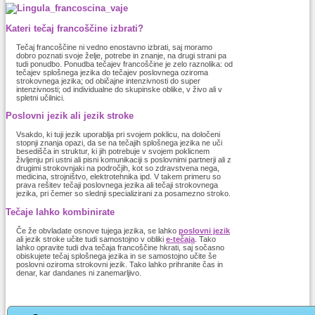
Kateri tečaj francoščine izbrati?
Tečaj francoščine ni vedno enostavno izbrati, saj moramo
dobro poznati svoje želje, potrebe in znanje, na drugi strani pa
tudi ponudbo. Ponudba tečajev francoščine je zelo raznolika: od
tečajev splošnega jezika do tečajev poslovnega oziroma
strokovnega jezika; od običajne intenzivnosti do super
intenzivnosti; od individualne do skupinske oblike, v živo ali v
spletni učilnici.
Poslovni jezik ali jezik stroke
Vsakdo, ki tuji jezik uporablja pri svojem poklicu, na določeni
stopnji znanja opazi, da se na tečajih splošnega jezika ne uči
besedišča in struktur, ki jih potrebuje v svojem poklicnem
življenju pri ustni ali pisni komunikaciji s poslovnimi partnerji ali z
drugimi strokovnjaki na področjih, kot so zdravstvena nega,
medicina, strojništvo, elektrotehnika ipd. V takem primeru so
prava rešitev tečaji poslovnega jezika ali tečaji strokovnega
jezika, pri čemer so slednji specializirani za posamezno stroko.
Tečaje lahko kombinirate
Če že obvladate osnove tujega jezika, se lahko
poslovni jezik
ali jezik stroke učite tudi samostojno v obliki
e-tečaja
. Tako
lahko opravite tudi dva tečaja francoščine hkrati, saj sočasno
obiskujete tečaj splošnega jezika in se samostojno učite še
poslovni oziroma strokovni jezik. Tako lahko prihranite čas in
denar, kar dandanes ni zanemarljivo.