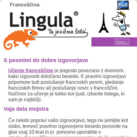
Francoščina
Home
Menu ↓
Skip to primary content
Skip to secondary content
S pesmimi do dobre izgovorjave
Učenje francoščine
je pogosto povezano z dvomom,
kako izgovoriti določeno besedo. K pravilni izgovorjavi
pripomore tudi poslušanje francoskih pesmi, gledanje
francoskih filmov ali poslušanje novic v francoščini.
Načinov za učenje je toliko kot ljudi, izberite tistega, ki
vam je najbližji.
Vaja dela mojstra
Če nekdo popravi vašo izgovorjavo, tega ne jemljite kot
slabo, temveč pravilno izgovorjeno besedo ponovite na
glas vsaj 10-krat in jo ponovno uporabite v