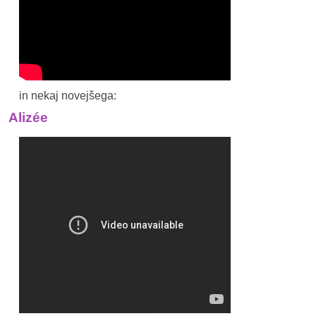
in nekaj novejšega:
Alizée