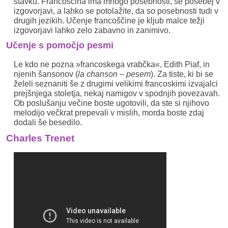
stavku. Francoščina ima mnogo posebnosti, še posebej v
izgovorjavi, a lahko se potolažite, da so posebnosti tudi v
drugih jezikih. Učenje francoščine je kljub malce težji
izgovorjavi lahko zelo zabavno in zanimivo.
Učenje s pomočjo pesmi
Le kdo ne pozna »francoskega vrabčka«, Edith Piaf, in
njenih šansonov (
la chanson – pesem
). Za tiste, ki bi se
želeli seznaniti še z drugimi velikimi francoskimi izvajalci
prejšnjega stoletja, nekaj namigov v spodnjih povezavah.
Ob poslušanju večine boste ugotovili, da ste si njihovo
melodijo večkrat prepevali v mislih, morda boste zdaj
dodali še besedilo.
Charles Trenet