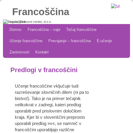
Francoščina
Skip to primary content
Skip to secondary content
Domov
Francoščina – vaje
Tečaj francoščine
Učenje francoščine
Prevajanje – francoščina
E-učenje
Zanimivosti
Kontakt
Predlogi v francoščini
Učenje francoščine vključuje tudi
razreševanje slovničnih dilem (ni pa to
bistvo!). Tako je na primer tečajnik
velikokrat v zadregi, kateri predlog
uporabiti pred prislovnim določilom
kraja. Kjer bi v slovenščini preprosto
uporabili predlog »v«, se namreč v
francoščini uporabljajo različne