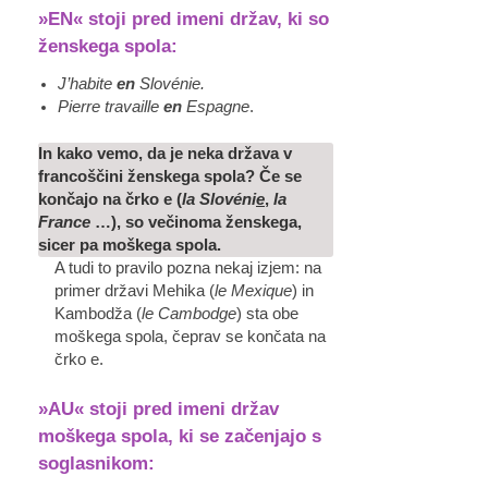
»EN«
stoji pred imeni držav, ki so
ženskega spola:
J’habite
en
Slovénie.
Pierre travaille
en
Espagne
.
In kako vemo, da je neka država v
francoščini ženskega spola? Če se
končajo na črko e (
la Slovéni
e
,
la
France
…), so večinoma ženskega,
sicer pa moškega spola.
A tudi to pravilo pozna nekaj izjem: na
primer državi Mehika (
le Mexique
) in
Kambodža (
le Cambodge
) sta obe
moškega spola, čeprav se končata na
črko e.
»AU«
stoji pred imeni držav
moškega spola, ki se začenjajo s
soglasnikom: