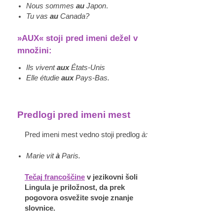
Nous sommes
au
Japon
.
Tu vas
au
Canada?
»AUX
« stoji pred imeni dežel v
množini:
Ils
vivent
aux
États-Unis
Elle étudie
aux
Pays-Bas.
Predlogi pred imeni mest
Pred imeni mest vedno stoji predlog
à:
Marie vit
à
Paris.
Tečaj francoščine
v jezikovni šoli
Lingula je priložnost, da prek
pogovora osvežite svoje znanje
slovnice.