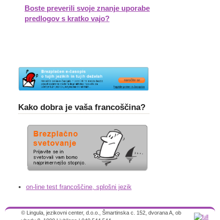
Boste preverili svoje znanje uporabe
predlogov s kratko vajo?
Kako dobra je vaša francoščina?
on-line test francoščine, splošni jezik
© Lingula, jezikovni center, d.o.o., Šmartinska c. 152, dvorana A, ob