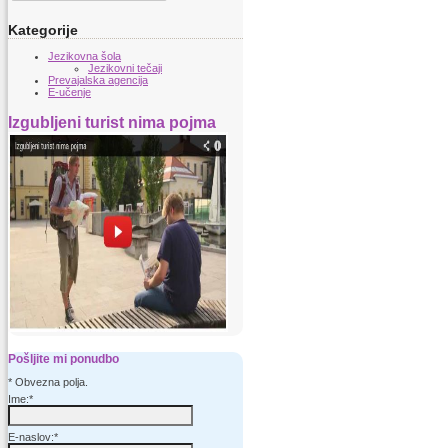
Kategorije
Jezikovna šola
Jezikovni tečaji
Prevajalska agencija
E-učenje
Izgubljeni turist nima pojma
Pošljite mi ponudbo
*
Obvezna polja.
Ime:
*
E-naslov:
*