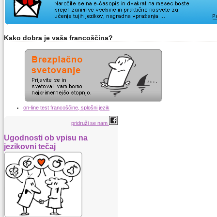
Kako dobra je vaša francoščina?
on-line test francoščine, splošni jezik
pridruži se nam
Ugodnosti ob vpisu na
jezikovni tečaj