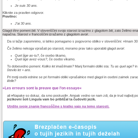
Je suis 30 ans.
Kliknite za pravilen odgovor.
Pravilno:
J’ai 30 ans.
Glagol
être
pomeni
biti
. V slovenščini svojo starost izrazimo z glagolom
biti
, zato želimo ena
napačna. Starost v francoščini izražamo z glagolom
avoir.
Da si lažje zapomnimo, si lahko pomagamo s pogovorno obliko v slovenščini: »Imam 30 
Če želimo nekoga vprašati po starosti, moramo prav tako uporabiti glagol
avoir
:
Quel âge as-tu?
, če osebo tikamo,
Quel âge avez-vous?
, če osebo vikamo.
To dobesedno pomeni:
Koliko let imaš/imate?
Manj formalni obliki sta:
Tu as quel age?
i
število let + ans
.
Pri tretji osebi ednine se pri formalni obliki vprašalnice med glagol in osebni zaimek za
il/elle?
»Les erreurs sont la preuve que l’on essaye«
ali
»
Napake so dokaz, da smo poskusili«. Ampak vedno se nam zdi, da je trud najbolj p
jezikovni šoli Lingula vam bo približal ta čudoviti jezik.
Utrdite svoje znanje francoščine s kratko vajo na temo starosti.