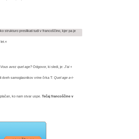
ko strukturo preslikati tudi v francoščino, kjer pa je
let.«
n
Vous avez quel age?
Odgovor, ki sledi, je:
J’ai +
radi dveh samoglasnikov vrine črka T:
Quel age a-t-
oplačan, ko nam stvar uspe.
Tečaj francoščine v