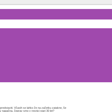
redstaviti. Včasih se lahko že na začetku zatakne, še
v napačna, čeprav smo v resnici stari 30 let?