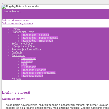
↓
Home
Menu ↓
Skip to primary content
Skip to secondary content
Domov
Francoščina – vaje
Francoščina – slovnica
Francoščina – pogoste napake
Francoščina – izgovorjava
Tečaj francoščine
Učenje francoščine
Prevajanje – francoščina
E-učenje
Zanimivosti
Francoščina
O Franciji
Pariz
O Francozih
Francoska kulinarika
Francoska kultura in tradicija
Francoska glasba
Kontakt
Izražanje starosti
Koliko let imate?
Ko se učimo novega jezika, najprej začnemo z enostavnimi temami. Na primer, kako se p
posebej, če se izražanje enakih pojmov med jezikoma razlikuje. Zakaj je naslednja trdite