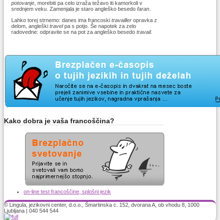
potovanje
, morebiti pa celo izraža težavo iti kamorkoli v
srednjem veku. Zamenjala je staro angleško besedo
faran
.
Lahko torej strnemo: danes ima francoski
travailler
opravka z
delom, angleški
travel
pa s potjo. Še napotek za zelo
radovedne: odpravite se na pot za angleško besedo
travail
.
Kako dobra je vaša francoščina?
on-line test francoščine, splošni jezik
© Lingula, jezikovni center, d.o.o., Šmartinska c. 152, dvorana A, ob vhodu 8, 1000
Ljubljana | 040 544 544