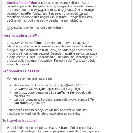
Učenje francoščine
je pogosto povezano z dilemo, katero
besedo uporabiti. Tečajniki, ki znajo angleško, včasih namesto
francoske besede
voyager
(potovati; izg. vuajaže) uporabijo
besedo
travailler
(delati; izg. travaje). To se zgodi zaradi
fonetične podobnosti z angleškim
to travel –
angleščino ima
večina od nas bolj v ušesu – vendar ne po naključju.
Izvor besede
travailler
Travailler
v francoščini
zasledimo od l. 1080, izhaja pa iz
latinske ljudske besede
tripaliare
, mučiti z napravo
tripalium
,
orodjem, sestavljenim iz treh kolov, na katerega so privezali
mučenca in ga potem sežgali. Beseda
travail
je nekoč izražala
stanje osebe, ki trpi. V porodništvu, denimo, se uporablja od 12.
stoletja dalje in pomeni popadek. Porodni sobi Francozi rečejo
salle de travail
.
Večpomenska beseda
Pomen se je kasneje razširil na:
dejavnosti, za katere se je treba (po)truditi (
il faut
travailler votre style
, izpiliti morate svoj slog),
na proizvodne dejavnosti (
travailler le fer
, obdelovati
železo) ter
za opis dogajanja, ko snov spreminja svoje lastnosti (
le
vin travaille
,
vino vre).
Francozi še danes rečejo
travail
tudi napravi, ki služi za
imobilizacijo konj, da jih lahko podkujejo ali zdravijo.
To travel in travailler
V angleščino se je beseda
to travel
iz francoščine preselila v
poznem 14. stoletju. Domnevno je sprva pomenila
iti na naporno