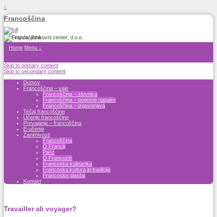
↓
Francoščina
Home
Menu ↓
Skip to primary content
Skip to secondary content
Domov
Francoščina – vaje
Francoščina – slovnica
Francoščina – pogoste napake
Francoščina – izgovorjava
Tečaj francoščine
Učenje francoščine
Prevajanje – francoščina
E-učenje
Zanimivosti
Francoščina
O Franciji
Pariz
O Francozih
Francoska kulinarika
Francoska kultura in tradicija
Francoska glasba
Kontakt
Travailler ali voyager?