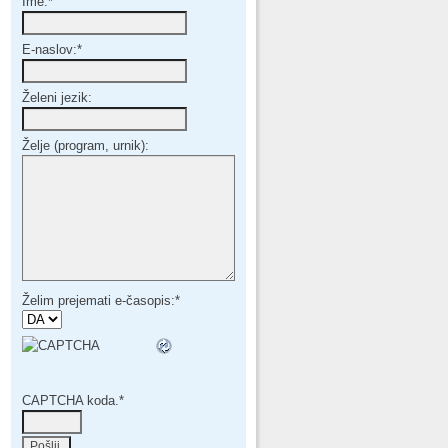
Ime:
*
E-naslov:
*
Želeni jezik:
Želje (program, urnik):
Želim prejemati e-časopis:
*
CAPTCHA koda.
*