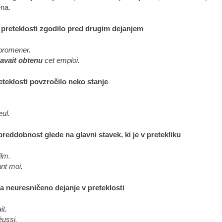
ena.
 v preteklosti zgodilo pred drugim dejanjem
e promener.
l avait obtenu
cet emploi.
reteklosti povzročilo neko stanje
eul.
reddobnost glede na glavni stavek, ki je v pretekliku
ilm.
nt moi.
ža neuresničeno dejanje v preteklosti
it.
éussi.