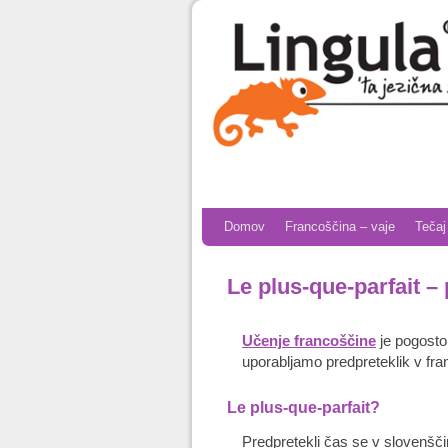
Skip to primary content
Skip to secondary content
Domov
Francoščina – vaje
Tečaj
Le plus-que-parfait –
Učenje francoščine
je pogost
uporabljamo predpreteklik v fra
Le plus-que-parfait?
Predpretekli čas se v slovenšči