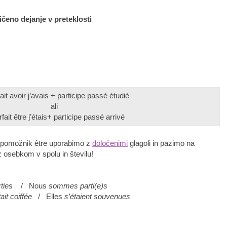
čeno dejanje v preteklosti
ait avoir j’avais + participe passé étudié
ali
fait être j’étais+ participe passé arrivé
 pomožnik être uporabimo z
določenimi
glagoli in pazimo na
 osebkom v spolu in številu!
arties
/ Nous
sommes parti(e)s
tait coiffée
/ Elles
s’étaient souvenu
es