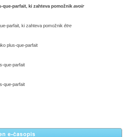
s-que-parfait, ki zahteva pomožnik
avoir
que-parfait, ki zahteva pomožnik
être
iko plus-que-parfait
s-que-parfait
s-que-parfait