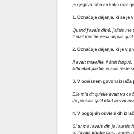
je njegova raba še kako razširj
1. Označuje dejanje, ki se je
Quand
j’avais diné
, j’allais m
Il était très heureux depuis qu’
i
2. Označuje dejanje, ki je v p
Il avait travaillé
, il était fatigué.
Elle était partie
, je suis resté s
3. V odvisnem govoru izraža p
Elle m’a dit qu’
elle avait vu
ce f
Je pensais qu’
il était arrivé
ava
4. V pogojnih odvisnikih izra
Si
tu
me l’
avais dit
, je l’aurais fa
Si
j’avais étudié
plus, j’aurais r