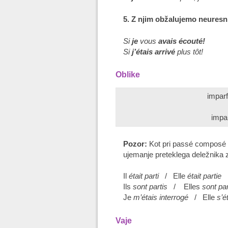
5. Z njim obžalujemo neuresni
Si
je
vous
avais écouté!
Si
j’étais arrivé
plus tôt!
Oblike
imparf
impar
Pozor:
Kot pri passé composé
ujemanje preteklega deležnika z
Il
était parti
/ Elle
était partie
Ils
sont partis
/ Elles
sont p
Je
m’étais interrogé
/ Elle
s’é
Vaje