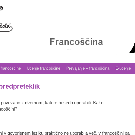
 francoščine
Učenje francoščine
Prevajanje – francoščina
E-učenje
 predpreteklik
o povezano z dvomom, katero besedo uporabiti. Kako
ncoščini?
ni v govorjenem jeziku praktično ne uporablja več, v francoščini pa