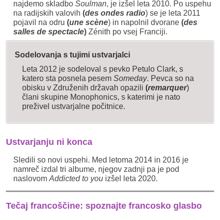
najdemo skladbo
Soulman
, je izšel leta 2010. Po uspehu
na radijskih valovih
(
des ondes radio
) se je leta 2011
pojavil na odru
(
une scène
) in napolnil dvorane
(
des
salles de spectacle
)
Zénith po vsej Franciji.
Sodelovanja s tujimi ustvarjalci
Leta 2012 je sodeloval s pevko Petulo Clark, s
katero sta posnela pesem
Someday
. Pevca so na
obisku v Združenih državah opazili
(
remarquer
)
člani skupine Monophonics, s katerimi je nato
preživel ustvarjalne počitnice.
Ustvarjanju ni konca
Sledili so novi uspehi. Med letoma 2014 in 2016 je
namreč izdal tri albume, njegov zadnji pa je pod
naslovom
Addicted to you
izšel leta 2020.
Tečaj francoščine: spoznajte francosko glasbo