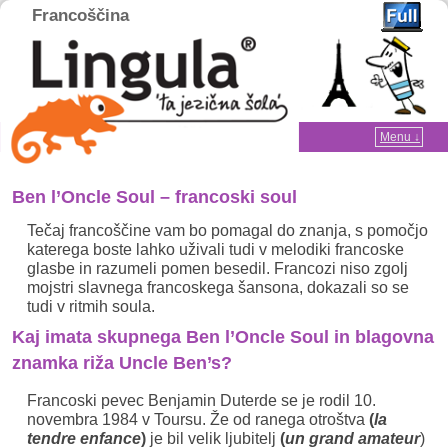
Francoščina
Home
Menu ↓
Skip to primary content
Skip to secondary content
Ben l’Oncle Soul – francoski soul
Tečaj francoščine vam bo pomagal do znanja, s pomočjo
katerega boste lahko uživali tudi v melodiki francoske
glasbe in razumeli pomen besedil. Francozi niso zgolj
mojstri slavnega francoskega šansona, dokazali so se
tudi v ritmih soula.
Kaj imata skupnega Ben l’Oncle Soul in blagovna
znamka riža Uncle Ben’s?
Francoski pevec Benjamin Duterde se je rodil 10.
novembra 1984 v Toursu. Že od ranega otroštva
(
la
tendre enfance
)
je bil velik ljubitelj
(
un grand amateur
)