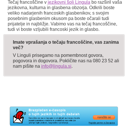
Tečaj francoščine v
jezikovni šoli Lingula
bo razširil vaša
jezikovna, kulturna in glasbena obzorja. Odkrili boste
veliko nadarjenih francoskih glasbenikov, s svojim
posebnim glasbenim okusom pa boste očarali tudi
prijatelje in najbližje. Vabimo vas na tečaj francoščine,
tudi vi boste vzljubili francoski jezik in glasbo.
Imate vprašanja o tečaju francoščine, vas zanima
več?
V Linguli prisegamo na pomembnost govora,
pogovora in dogovora. Pokličite nas na 080 23 52 ali
nam pišite na
info@lingula.si
.