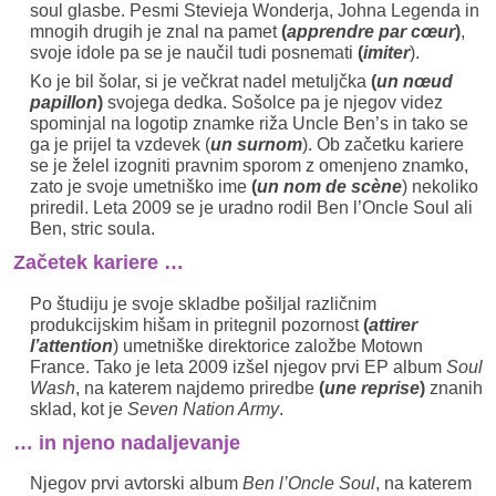
soul glasbe. Pesmi Stevieja Wonderja, Johna Legenda in
mnogih drugih je znal na pamet
(
apprendre
par cœur
)
,
svoje idole pa se je naučil tudi posnemati
(
imiter
).
Ko je bil šolar, si je večkrat nadel metuljčka
(
un nœud
papillon
)
svojega dedka. Sošolce pa je njegov videz
spominjal na logotip znamke riža Uncle Ben’s in tako se
ga je prijel ta vzdevek (
un surnom
). Ob začetku kariere
se je želel izogniti pravnim sporom z omenjeno znamko,
zato je svoje umetniško ime
(
un nom de scène
) nekoliko
priredil. Leta 2009 se je uradno rodil Ben l’Oncle Soul ali
Ben, stric soula.
Začetek kariere …
Po študiju je svoje skladbe pošiljal različnim
produkcijskim hišam in pritegnil pozornost
(
attirer
l’attention
) umetniške direktorice založbe Motown
France. Tako je leta 2009 izšel njegov prvi EP album
Soul
Wash
, na katerem najdemo priredbe
(
une reprise
)
znanih
sklad, kot je
Seven Nation Army
.
… in njeno nadaljevanje
Njegov prvi avtorski album
Ben l’Oncle Soul
, na katerem