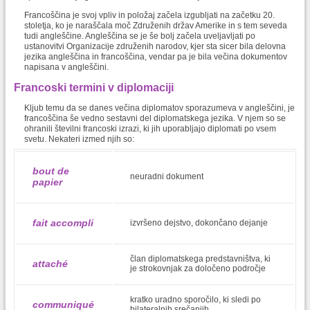
Francoščina je svoj vpliv in položaj začela izgubljati na začetku 20.
stoletja, ko je naraščala moč Združenih držav Amerike in s tem seveda
tudi angleščine. Angleščina se je še bolj začela uveljavljati po
ustanovitvi Organizacije združenih narodov, kjer sta sicer bila delovna
jezika angleščina in francoščina, vendar pa je bila večina dokumentov
napisana v angleščini.
Francoski termini v diplomaciji
Kljub temu da se danes večina diplomatov sporazumeva v angleščini, je
francoščina še vedno sestavni del diplomatskega jezika. V njem so se
ohranili številni francoski izrazi, ki jih uporabljajo diplomati po vsem
svetu. Nekateri izmed njih so:
bout de
neuradni dokument
papier
fait accompli
izvršeno dejstvo, dokončano dejanje
član diplomatskega predstavništva, ki
attaché
je strokovnjak za določeno področje
kratko uradno sporočilo, ki sledi po
communiqué
bilateralnih srečanjih