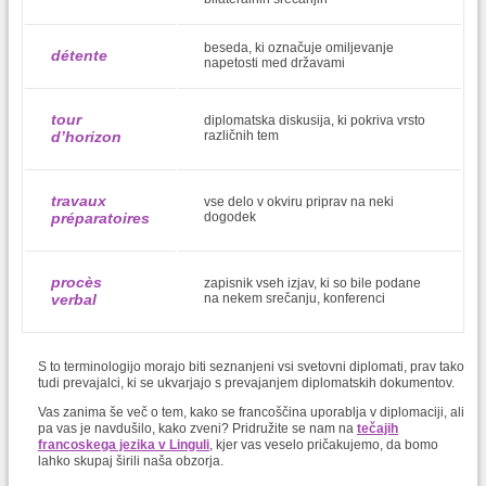
beseda, ki označuje omiljevanje
détente
napetosti med državami
tour
diplomatska diskusija, ki pokriva vrsto
različnih tem
d’horizon
travaux
vse delo v okviru priprav na neki
dogodek
préparatoires
procès
zapisnik vseh izjav, ki so bile podane
na nekem srečanju, konferenci
verbal
S to terminologijo morajo biti seznanjeni vsi svetovni diplomati, prav tako
tudi prevajalci, ki se ukvarjajo s prevajanjem diplomatskih dokumentov.
Vas zanima še več o tem, kako se francoščina uporablja v diplomaciji, ali
pa vas je navdušilo, kako zveni? Pridružite se nam na
tečajih
francoskega jezika v Linguli
, kjer vas veselo pričakujemo, da bomo
lahko skupaj širili naša obzorja.