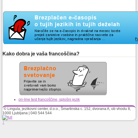
Kako dobra je vaša francoščina?
on-line test francoščine, splošni jezik
© Lingula, jezikovni center, d.o.o., Šmartinska c. 152, dvorana A, ob vhodu 8,
1000 Ljubljana | 040 544 544
↑