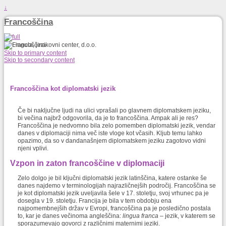
↓
Francoščina
Skip to primary content
Skip to secondary content
Francoščina kot diplomatski jezik
Če bi naključne ljudi na ulici vprašali po glavnem diplomatskem jeziku,
bi večina najbrž odgovorila, da je to francoščina. Ampak ali je res?
Francoščina je nedvomno bila zelo pomemben diplomatski jezik, vendar
danes v diplomaciji nima več iste vloge kot včasih. Kljub temu lahko
opazimo, da so v dandanašnjem diplomatskem jeziku zagotovo vidni
njeni vplivi.
Vzpon in zaton francoščine v diplomaciji
Zelo dolgo je bil ključni diplomatski jezik latinščina, katere ostanke še
danes najdemo v terminologijah najrazličnejših področij. Francoščina se
je kot diplomatski jezik uveljavila šele v 17. stoletju, svoj vrhunec pa je
dosegla v 19. stoletju. Francija je bila v tem obdobju ena
najpomembnejših držav v Evropi, francoščina pa je posledično postala
to, kar je danes večinoma angleščina:
lingua franca
– jezik, v katerem se
sporazumevajo govorci z različnimi maternimi jeziki.