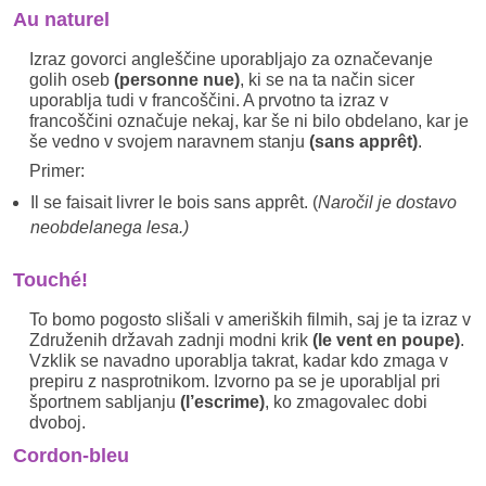
Au naturel
Izraz govorci angleščine uporabljajo za označevanje
golih oseb
(personne nue)
, ki se na ta način sicer
uporablja tudi v francoščini. A prvotno ta izraz v
francoščini označuje nekaj, kar še ni bilo obdelano, kar je
še vedno v svojem naravnem stanju
(sans apprêt)
.
Primer:
Il se faisait livrer le bois sans apprêt. (
Naročil je dostavo
neobdelanega lesa.)
Touché!
To bomo pogosto slišali v ameriških filmih, saj je ta izraz v
Združenih državah zadnji modni krik
(le vent en poupe)
.
Vzklik se navadno uporablja takrat, kadar kdo zmaga v
prepiru z nasprotnikom. Izvorno pa se je uporabljal pri
športnem sabljanju
(l’escrime)
, ko zmagovalec dobi
dvoboj.
Cordon-bleu