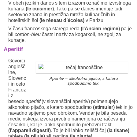
V obeh jezikih danes s tem izrazom označimo izvrstnega
kuharja
(le cuisinier)
. Tako pa se danes imenuje tudi
svetovno znana in prestižna mreža kulinaričnih in
hotelirskih šol
(le réseau d’écoles)
v Parizu.
V času francoskega starega reda
(l’Ancien regime)
pa je
bil
cordon-bleu
častni naziv za kogarkoli, ne zgolj za
kuharje.
Aperitif
Govorci
anglešč
ine,
Slovenc
Aperitiv – alkoholna pijačo, s katero
spodbudimo tek.
i in celo
Francoz
i z
besedo
aperitif
(v slovenščini aperitiv) poimenujejo
alkoholno pijačo, s katero spodbudimo
(stimuler)
tek in jo
navadno spijemo pred obrokom. Vendar je bila beseda
medicinskega izvora prvotno namenjena označevanju
česarkoli, kar je lahko spodbudilo prebavni trakt
(l’appareil digestif)
. To je bil lahko zelišči čaj
(la tisane)
,
tableta
(la pilule)
ali rastlina
(la plante)
.