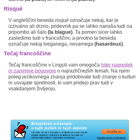
Risqué
V angleščini beseda
risqué
označuje nekaj, kar je
izzivalno ali drzno, pridevnik pa se lahko nanaša tudi na
pripombo ali šalo
(la blague)
. Ta pomen sicer lahko
zasledimo tudi v francoščini, a prvotno ta beseda
označuje nekaj tveganega, nevarnega
(hasardeux)
.
Tečaj francoščine
Tečaj francoščine v Linguli vam omogoča
hiter napredek
in zanimive pogovore
o najrazličnejših temah. Na njem
poleg jezikovnega znanja pridobivate tudi znanje o kulturi
in usvajate spretnosti, ki vam pridejo prav tudi v
vsakdanjem življenju.