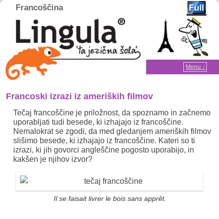
Francoščina
Home
Menu ↓
Skip to primary content
Skip to secondary content
Francoski izrazi iz ameriških filmov
Tečaj francoščine je priložnost, da spoznamo in začnemo
uporabljati tudi besede, ki izhajajo iz francoščine.
Nemalokrat se zgodi, da med gledanjem ameriških filmov
slišimo besede, ki izhajajo iz francoščine. Kateri so ti
izrazi, ki jih govorci angleščine pogosto uporabijo, in
kakšen je njihov izvor?
Il se faisait livrer le bois sans apprêt.