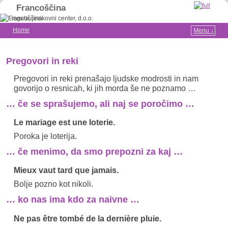
Francoščina
Home
Menu ↓
Skip to primary content
Skip to secondary content
Pregovori in reki
Pregovori in reki prenašajo ljudske modrosti in nam
govorijo o resnicah, ki jih morda še ne poznamo …
… če se sprašujemo, ali naj se poročimo …
Le mariage est une loterie.
Poroka je loterija.
… če menimo, da smo prepozni za kaj …
Mieux vaut tard que jamais.
Bolje pozno kot nikoli.
… ko nas ima kdo za naivne …
Ne pas être tombé de la dernière pluie.