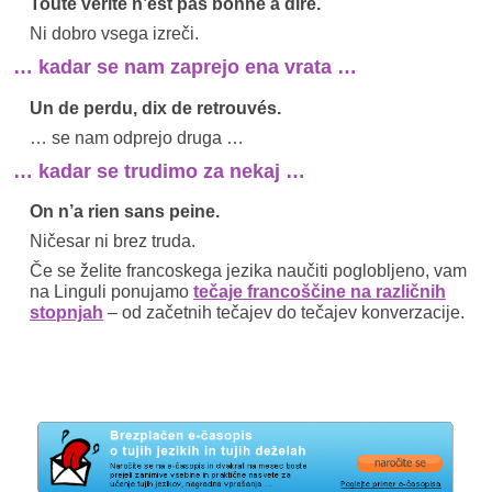
Toute vérité n’est pas bonne à dire.
Ni dobro vsega izreči.
… kadar se nam zaprejo ena vrata …
Un de perdu, dix de retrouvés.
… se nam odprejo druga …
… kadar se trudimo za nekaj …
On n’a rien sans peine.
Ničesar ni brez truda.
Če se želite francoskega jezika naučiti poglobljeno, vam
na Linguli ponujamo
tečaje francoščine na različnih
stopnjah
– od začetnih tečajev do tečajev konverzacije.