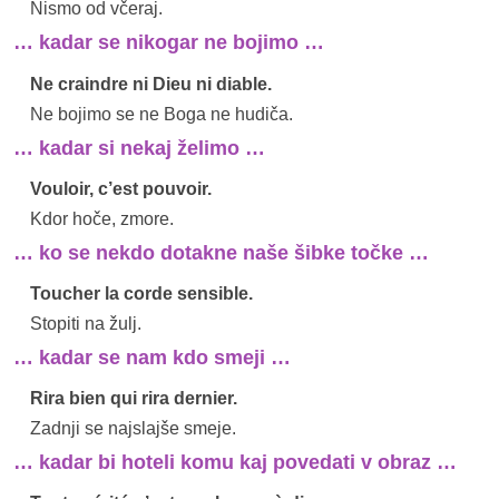
Nismo od včeraj.
… kadar se nikogar ne bojimo …
Ne craindre ni Dieu ni diable.
Ne bojimo se ne Boga ne hudiča.
… kadar si nekaj želimo …
Vouloir, c’est pouvoir.
Kdor hoče, zmore.
… ko se nekdo dotakne naše šibke točke …
Toucher la corde sensible.
Stopiti na žulj.
… kadar se nam kdo smeji …
Rira bien qui rira dernier.
Zadnji se najslajše smeje.
… kadar bi hoteli komu kaj povedati v obraz …