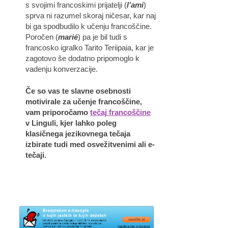
s svojimi francoskimi prijatelji (
l’ami
)
sprva ni razumel skoraj ničesar, kar naj
bi ga spodbudilo k učenju francoščine.
Poročen (
marié
) pa je bil tudi s
francosko igralko Tarito Teriipaia, kar je
zagotovo še dodatno pripomoglo k
vadenju konverzacije.
Če so vas te slavne osebnosti
motivirale za učenje francoščine,
vam priporočamo
tečaj francoščine
v Linguli, kjer lahko poleg
klasičnega jezikovnega tečaja
izbirate tudi med osvežitvenimi ali e-
tečaji.