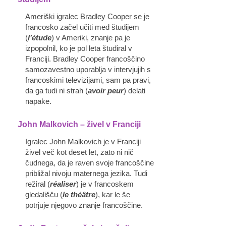
Ameriški igralec Bradley Cooper se je
francosko začel učiti med študijem
(
l’étude
) v Ameriki, znanje pa je
izpopolnil, ko je pol leta študiral v
Franciji. Bradley Cooper francoščino
samozavestno uporablja v intervjujih s
francoskimi televizijami, sam pa pravi,
da ga tudi ni strah (
avoir peur
) delati
napake.
John Malkovich
–
živel v Franciji
Igralec John Malkovich je v Franciji
živel več kot deset let, zato ni nič
čudnega, da je raven svoje francoščine
približal nivoju maternega jezika. Tudi
režiral (
réaliser
) je v francoskem
gledališču (
le théâtre
), kar le še
potrjuje njegovo znanje francoščine.