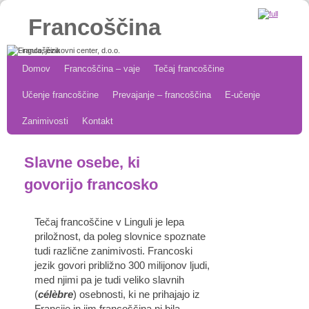
Francoščina
Skip to primary content
Skip to secondary content
Domov
Francoščina – vaje
Tečaj francoščine
Učenje francoščine
Prevajanje – francoščina
E-učenje
Zanimivosti
Kontakt
Slavne osebe, ki
govorijo francosko
Tečaj francoščine v Linguli je lepa
priložnost, da poleg slovnice spoznate
tudi različne zanimivosti. Francoski
jezik govori približno 300 milijonov ljudi,
med njimi pa je tudi veliko slavnih
(
célèbre
) osebnosti, ki ne prihajajo iz