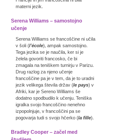
Francije in jim francoščina ni bila
materni jezik.
Serena Williams – samostojno
učenje
Serena Williams se francoščine ni učila
v šoli (
l’école
), ampak samostojno.
Tega jezika se je naučila, ker si je
želela govoriti francosko, če bi
zmagala na teniškem turnirju v Parizu.
Drug razlog za njeno učenje
francoščine pa je v tem, da je to uradni
jezik velikega števila držav (
le pays
) v
Afriki, kar je Sereno Williams še
dodatno spodbudilo k učenju. Teniška
igralka svojo francoščino nenehno
izpopolnjuje, v francoščini pa se
pogovarja tudi s svojo hčerko (
la fille
).
Bradley Cooper
–
začel med
študijem