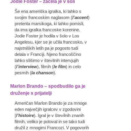
Jodie Foster
–
začela je v šoli
Še ena ameriška igralka, ki lahko s
svojim francoskim naglasom (
l’accent
)
pretenta marsikoga, ki lahko pomisli,
da ima igralka francoske korenine.
Jodie Foster je hodila v šolo v Los
Angelesu, kjer se je učila francosko, v
najstniških letih pa je pogosto tudi
delala v Franciji. Njeno francoščino
lahko slišimo v številnih intervjujih
(
l’interview
), filmih (
le film
) in celo
pesmih (
la chanson
).
Marlon Brando – spodbudilo ga je
druženje s prijatelji
Američan Marlon Brando je za mnoge
eden največjih igralcev v zgodovini
(
l’histoire
). Igral je v številnih znanih
filmih, veliko je potoval in se tako tudi
družil z mnogimi Francozi. V pogovorih