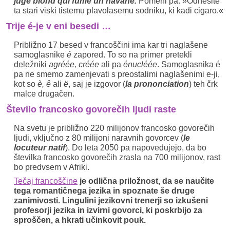
juge blond qui fume un havane.
Pomeni pa: »Odnesite
ta stari viski tistemu plavolasemu sodniku, ki kadi cigaro.«
Trije é-je v eni besedi …
Približno 17 besed v francoščini ima kar tri naglašene
samoglasnike
é
zapored. To so na primer pretekli
deležniki
agréée, créée
ali pa
énucléée
. Samoglasnika é
pa ne smemo zamenjevati s preostalimi naglašenimi e-ji,
kot so
è, ê
ali
ë
, saj je izgovor (
la prononciation
) teh črk
malce drugačen.
Število francosko govorečih ljudi raste
Na svetu je približno 220 milijonov francosko govorečih
ljudi, vključno z 80 milijoni naravnih govorcev (
le
locuteur natif
). Do leta 2050 pa napovedujejo, da bo
številka francosko govorečih zrasla na 700 milijonov, rast
bo predvsem v Afriki.
Tečaj francoščine
je odlična priložnost, da se naučite
tega romantičnega jezika in spoznate še druge
zanimivosti. Lingulini jezikovni trenerji so izkušeni
profesorji jezika in izvirni govorci, ki poskrbijo za
sproščen, a hkrati učinkovit pouk.