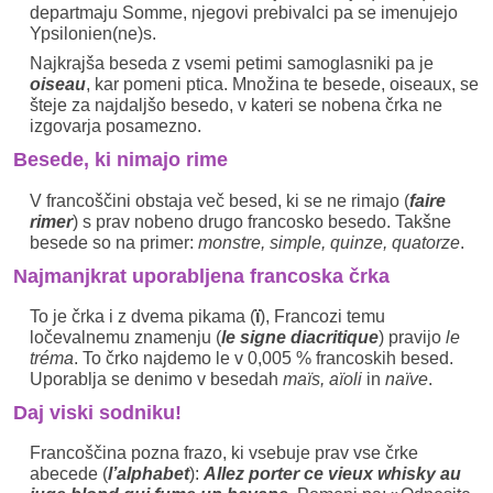
departmaju Somme, njegovi prebivalci pa se imenujejo
Ypsilonien(ne)s.
Najkrajša beseda z vsemi petimi samoglasniki pa je
oiseau
, kar pomeni ptica. Množina te besede, oiseaux, se
šteje za najdaljšo besedo, v kateri se nobena črka ne
izgovarja posamezno.
Besede, ki nimajo rime
V francoščini obstaja več besed, ki se ne rimajo (
faire
rimer
) s prav nobeno drugo francosko besedo. Takšne
besede so na primer:
monstre, simple, quinze, quatorze
.
Najmanjkrat uporabljena francoska črka
To je črka i z dvema pikama (
ï
), Francozi temu
ločevalnemu znamenju (
le signe diacritique
) pravijo
le
tréma
. To črko najdemo le v 0,005 % francoskih besed.
Uporablja se denimo v besedah
maïs, aïoli
in
naïve
.
Daj viski sodniku!
Francoščina pozna frazo, ki vsebuje prav vse črke
abecede (
l’alphabet
):
Allez porter ce vieux whisky au