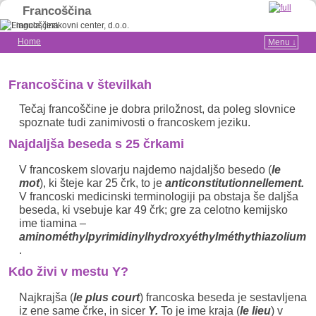
Francoščina
Home
Menu ↓
Skip to primary content
Skip to secondary content
Francoščina v številkah
Tečaj francoščine je dobra priložnost, da poleg slovnice
spoznate tudi zanimivosti o francoskem jeziku.
Najdaljša beseda s 25 črkami
V francoskem slovarju najdemo najdaljšo besedo (
le
mot
), ki šteje kar 25 črk, to je
anticonstitutionnellement.
V francoski medicinski terminologiji pa obstaja še daljša
beseda, ki vsebuje kar 49 črk; gre za celotno kemijsko
ime tiamina –
aminométhylpyrimidinylhydroxyéthylméthythiazolium
.
Kdo živi v mestu Y?
Najkrajša (
le plus
court
) francoska beseda je sestavljena
iz ene same črke, in sicer
Y.
To je ime kraja (
le lieu
) v