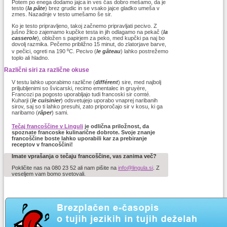
Potem po enega dodamo jajca in ves čas dobro mešamo, da je
testo (
la pâte
) brez grudic in se vsako jajce gladko umeša v
zmes. Nazadnje v testo umešamo še sir.
Ko je testo pripravljeno, takoj začnemo pripravljati pecivo. Z
jušno žlico zajemamo kupčke testa in jih odlagamo na pekač (
la
casserole
), obložen s papirjem za peko, med kupčki pa naj bo
dovolj razmika. Pečemo približno 15 minut, do zlatorjave barve,
v pečici, ogreti na 190 ⁰C. Pecivo (
le gâteau
) lahko postrežemo
toplo ali hladno.
Različni siri za različne okuse
V testu lahko uporabimo različne (
différent
) sire, med najbolj
priljubljenimi so švicarski, recimo ementalec in gruyère,
Francozi pa pogosto uporabljajo tudi francoski sir comté.
Kuharji (
le cuisinier
) odsvetujejo uporabo vnaprej naribanih
sirov, saj so ti lahko presuhi, zato priporočajo sir v kosu, ki ga
naribamo (
râper
) sami.
Tečaj francoščine v Linguli
je odlična priložnost, da
spoznate francoske kulinarične dobrote. Svoje znanje
francoščine boste lahko uporabili kar za prebiranje
receptov v francoščini!
Imate vprašanja o tečaju francoščine, vas zanima več?
Pokličite nas na 080 23 52 ali nam pišite na
info@lingula.si
. Z
veseljem vam bomo svetovali.