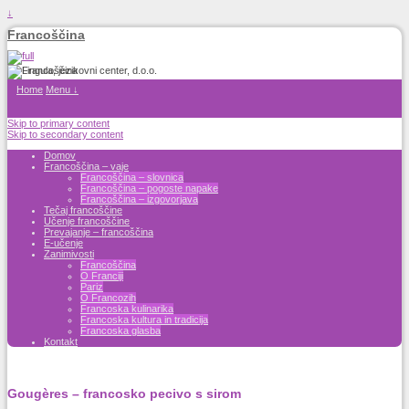
↓
Francoščina
Home
Menu ↓
Skip to primary content
Skip to secondary content
Domov
Francoščina – vaje
Francoščina – slovnica
Francoščina – pogoste napake
Francoščina – izgovorjava
Tečaj francoščine
Učenje francoščine
Prevajanje – francoščina
E-učenje
Zanimivosti
Francoščina
O Franciji
Pariz
O Francozih
Francoska kulinarika
Francoska kultura in tradicija
Francoska glasba
Kontakt
Gougères – francosko pecivo s sirom