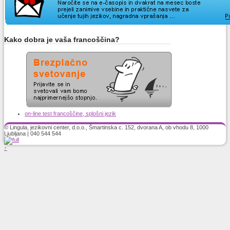
Kako dobra je vaša francoščina?
on-line test francoščine, splošni jezik
© Lingula, jezikovni center, d.o.o., Šmartinska c. 152, dvorana A, ob vhodu 8, 1000
Ljubljana | 040 544 544
↑