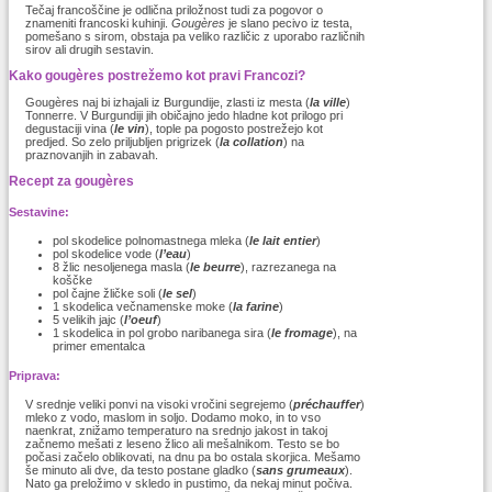
Tečaj francoščine je odlična priložnost tudi za pogovor o
znameniti francoski kuhinji.
Gougères
je slano pecivo iz testa,
pomešano s sirom, obstaja pa veliko različic z uporabo različnih
sirov ali drugih sestavin.
Kako gougères postrežemo kot pravi Francozi?
Gougères naj bi izhajali iz Burgundije, zlasti iz mesta (
la ville
)
Tonnerre. V Burgundiji jih običajno jedo hladne kot prilogo pri
degustaciji vina (
le vin
), tople pa pogosto postrežejo kot
predjed. So zelo priljubljen prigrizek (
la collation
) na
praznovanjih in zabavah.
Recept za gougères
Sestavine:
pol skodelice polnomastnega mleka (
le lait entier
)
pol skodelice vode (
l’eau
)
8 žlic nesoljenega masla (
le beurre
), razrezanega na
koščke
pol čajne žličke soli (
le sel
)
1 skodelica večnamenske moke (
la farine
)
5 velikih jajc (
l’oeuf
)
1 skodelica in pol grobo naribanega sira (
le fromage
), na
primer ementalca
Priprava:
V srednje veliki ponvi na visoki vročini segrejemo (
préchauffer
)
mleko z vodo, maslom in soljo. Dodamo moko, in to vso
naenkrat, znižamo temperaturo na srednjo jakost in takoj
začnemo mešati z leseno žlico ali mešalnikom. Testo se bo
počasi začelo oblikovati, na dnu pa bo ostala skorjica. Mešamo
še minuto ali dve, da testo postane gladko (
sans grumeaux
).
Nato ga preložimo v skledo in pustimo, da nekaj minut počiva.