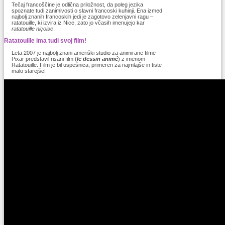
Tečaj francoščine je odlična priložnost, da poleg jezika
spoznate tudi zanimivosti o slavni francoski kuhinji. Ena izmed
najbolj znanih francoskih jedi je zagotovo zelenjavni ragu –
ratatouille, ki izvira iz Nice, zato jo včasih imenujejo kar
ratatouille niçoise
.
Ratatouille ima tudi svoj film!
Leta 2007 je najbolj znani ameriški studio za animirane filme
Pixar predstavil risani film (
le dessin animé
) z imenom
Ratatouille. Film je bil uspešnica, primeren za najmlajše in tiste
malo starejše!