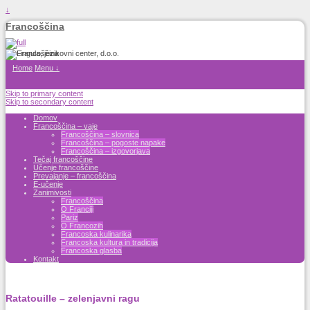
↓
Francoščina
Home
Menu ↓
Skip to primary content
Skip to secondary content
Domov
Francoščina – vaje
Francoščina – slovnica
Francoščina – pogoste napake
Francoščina – izgovorjava
Tečaj francoščine
Učenje francoščine
Prevajanje – francoščina
E-učenje
Zanimivosti
Francoščina
O Franciji
Pariz
O Francozih
Francoska kulinarika
Francoska kultura in tradicija
Francoska glasba
Kontakt
Ratatouille – zelenjavni ragu