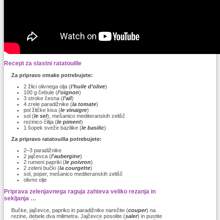
Recept za slastni ratatouille
Za pripravo omake potrebujete:
2 žlici olivnega olja (
l’huile d’olive
)
100 g čebule (
l’oignon
)
3 stroke česna (
l’ail
)
4 zrele paradižnike (
la tomate
)
pol žličke kisa (
le vinaigre
)
sol (
le sel
), mešanico mediteranskih zelišč
rezinico čilija (
le piment
)
1 šopek sveže bazilike (
le basilic
)
Za pripravo ratatouilla potrebujete:
2–3 paradižnike
2 jajčevca (
l’aubergine
)
2 rumeni papriki (
le poivron
)
2 zeleni bučki (
la courgette
)
sol, poper, mešanico mediteranskih zelišč
olivno olje
Priprava zelenjavnega raguja zahteva veliko rezanja in
sekljanja …
Bučke, jajčevce, papriko in paradižnike narežite (
couper
) na
rezine, debele dva milimetra. Jajčevce posolite (
saler
) in pustite