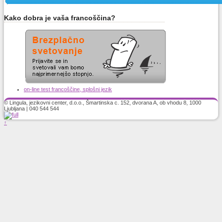
Kako dobra je vaša francoščina?
on-line test francoščine, splošni jezik
© Lingula, jezikovni center, d.o.o., Šmartinska c. 152, dvorana A, ob vhodu 8, 1000
Ljubljana | 040 544 544
↑