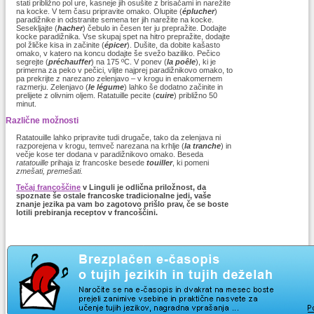
stati približno pol ure, kasneje jih osušite z brisačami in narežite
na kocke. V tem času pripravite omako. Olupite (
éplucher
)
paradižnike in odstranite semena ter jih narežite na kocke.
Sesekljajte (
hacher
) čebulo in česen ter ju prepražite. Dodajte
kocke paradižnika. Vse skupaj spet na hitro prepražite, dodajte
pol žličke kisa in začinite (
épicer
). Dušite, da dobite kašasto
omako, v katero na koncu dodajte še svežo baziliko. Pečico
segrejte (
préchauffer
) na 175 ºC. V ponev (
la
poêle
), ki je
primerna za peko v pečici, vlijte najprej paradižnikovo omako, to
pa prekrijte z narezano zelenjavo – v krogu in enakomernem
razmerju. Zelenjavo (
le légume
) lahko še dodatno začinite in
prelijete z olivnim oljem. Ratatuille pecite (
cuire
) približno 50
minut.
Različne možnosti
Ratatouille lahko pripravite tudi drugače, tako da zelenjava ni
razporejena v krogu, temveč narezana na krhlje (
la tranche
) in
večje kose ter dodana v paradižnikovo omako. Beseda
ratatouille
prihaja iz francoske besede
touiller
, ki pomeni
zmešati, premešati.
Tečaj francoščine
v Linguli je odlična priložnost, da
spoznate še ostale francoske tradicionalne jedi, vaše
znanje jezika pa vam bo zagotovo prišlo prav, če se boste
lotili prebiranja receptov v francoščini.