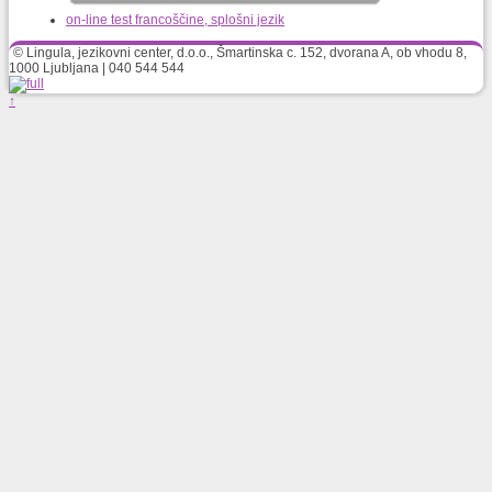
on-line test francoščine, splošni jezik
© Lingula, jezikovni center, d.o.o., Šmartinska c. 152, dvorana A, ob vhodu 8,
1000 Ljubljana | 040 544 544
↑