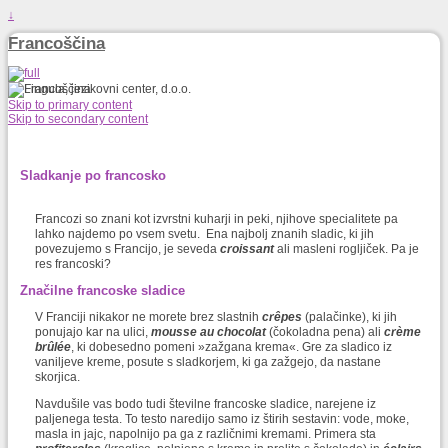
↓
Francoščina
Skip to primary content
Skip to secondary content
Sladkanje po francosko
Francozi so znani kot izvrstni kuharji in peki, njihove specialitete pa
lahko najdemo po vsem svetu. Ena najbolj znanih sladic, ki jih
povezujemo s Francijo, je seveda
croissant
ali masleni rogljiček. Pa je
res francoski?
Značilne francoske sladice
V Franciji nikakor ne morete brez slastnih
crêpes
(palačinke), ki jih
ponujajo kar na ulici,
mousse au chocolat
(čokoladna pena) ali
crème
brûlée
, ki dobesedno pomeni »zažgana krema«. Gre za sladico iz
vaniljeve kreme, posute s sladkorjem, ki ga zažgejo, da nastane
skorjica.
Navdušile vas bodo tudi številne francoske sladice, narejene iz
paljenega testa. To testo naredijo samo iz štirih sestavin: vode, moke,
masla in jajc, napolnijo pa ga z različnimi kremami. Primera sta