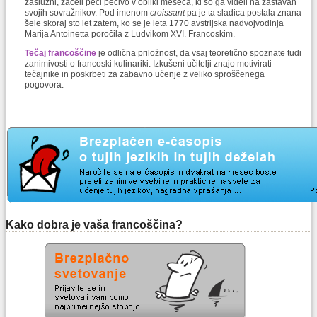
zaslužni, začeli peči pecivo v obliki meseca, ki so ga videli na zastavah
svojih sovražnikov. Pod imenom
croissant
pa je ta sladica postala znana
šele skoraj sto let zatem, ko se je leta 1770 avstrijska nadvojvodinja
Marija Antoinetta poročila z Ludvikom XVI. Francoskim.
Tečaj francoščine
je odlična priložnost, da vsaj teoretično spoznate tudi
zanimivosti o francoski kulinariki. Izkušeni učitelji znajo motivirati
tečajnike in poskrbeti za zabavno učenje z veliko sproščenega
pogovora.
Kako dobra je vaša francoščina?