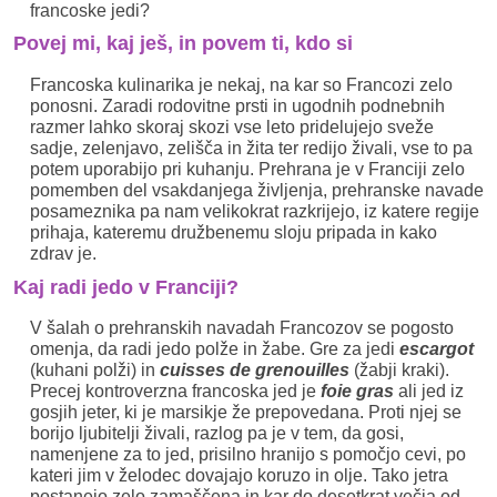
francoske jedi?
Povej mi, kaj ješ, in povem ti, kdo si
Francoska kulinarika je nekaj, na kar so Francozi zelo
ponosni. Zaradi rodovitne prsti in ugodnih podnebnih
razmer lahko skoraj skozi vse leto pridelujejo sveže
sadje, zelenjavo, zelišča in žita ter redijo živali, vse to pa
potem uporabijo pri kuhanju. Prehrana je v Franciji zelo
pomemben del vsakdanjega življenja, prehranske navade
posameznika pa nam velikokrat razkrijejo, iz katere regije
prihaja, kateremu družbenemu sloju pripada in kako
zdrav je.
Kaj radi jedo v Franciji?
V šalah o prehranskih navadah Francozov se pogosto
omenja, da radi jedo polže in žabe. Gre za jedi
escargot
(kuhani polži) in
cuisses de grenouilles
(žabji kraki).
Precej kontroverzna francoska jed je
foie gras
ali jed iz
gosjih jeter, ki je marsikje že prepovedana. Proti njej se
borijo ljubitelji živali, razlog pa je v tem, da gosi,
namenjene za to jed, prisilno hranijo s pomočjo cevi, po
kateri jim v želodec dovajajo koruzo in olje. Tako jetra
postanejo zelo zamaščena in kar do desetkrat večja od