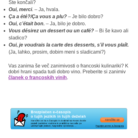
Ste končali?
Oui, merci
.
– Ja, hvala.
Ça a été?/Ça vous a plu?
– Je bilo dobro?
Oui, c’était bon.
– Ja, bilo je dobro.
Vous désirez un dessert ou un café?
– Bi še kavo ali
sladico?
Oui, je voudrais la carte des desserts, s’il vous plaît.
(Ja, lahko, prosim, dobim meni s sladicami?)
Vas zanima še več zanimivosti o francoski kulinariki? K
dobri hrani spada tudi dobro vino. Preberite si zanimiv
članek o francoskih vinih
.