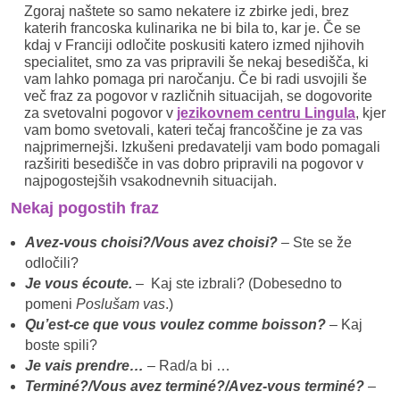
Zgoraj naštete so samo nekatere iz zbirke jedi, brez
katerih francoska kulinarika ne bi bila to, kar je. Če se
kdaj v Franciji odločite poskusiti katero izmed njihovih
specialitet, smo za vas pripravili še nekaj besedišča, ki
vam lahko pomaga pri naročanju. Če bi radi usvojili še
več fraz za pogovor v različnih situacijah, se dogovorite
za svetovalni pogovor v
jezikovnem centru Lingula
, kjer
vam bomo svetovali, kateri tečaj francoščine je za vas
najprimernejši. Izkušeni predavatelji vam bodo pomagali
razširiti besedišče in vas dobro pripravili na pogovor v
najpogostejših vsakodnevnih situacijah.
Nekaj pogostih fraz
Avez-vous choisi?/Vous avez choisi?
– Ste se že
odločili?
Je vous écoute.
– Kaj ste izbrali? (Dobesedno to
pomeni
Poslušam vas
.)
Qu’est-ce que vous voulez comme boisson?
– Kaj
boste spili?
Je vais prendre…
– Rad/a bi …
Terminé?/Vous avez terminé?/Avez-vous terminé?
–