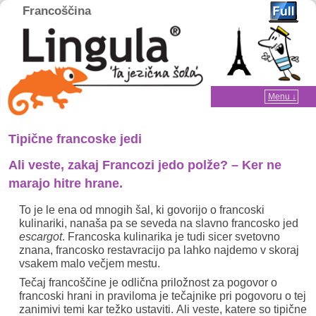
Francoščina
Home
Menu ↓
Skip to primary content
Skip to secondary content
Tipične francoske jedi
Ali veste, zakaj Francozi jedo polže? – Ker ne
marajo hitre hrane.
To je le ena od mnogih šal, ki govorijo o francoski
kulinariki, nanaša pa se seveda na slavno francosko jed
escargot
. Francoska kulinarika je tudi sicer svetovno
znana, francosko restavracijo pa lahko najdemo v skoraj
vsakem malo večjem mestu.
Tečaj francoščine je odlična priložnost za pogovor o
francoski hrani in praviloma je tečajnike pri pogovoru o tej
zanimivi temi kar težko ustaviti. Ali veste, katere so tipične