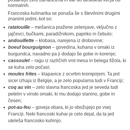
normalnih.
Francoska kulinarika se ponaša še s številnimi drugimi
znanimi jedmi, kot so:
ratatouille
– mešanica pražene zelenjave, vključno z
jajčevci, bučkami, paradižnikom, papriko in čebulo;
andouillette
– klobasa, narejena iz drobovine;
boeuf bourguignon
– govedina, kuhana v omaki iz
burgundca, navadno pa ji dodajo še gobe in korenje;
cassoulet
– ragu iz različnih vrst mesa in belega fižola, ki
se kuha zelo počasi;
moules frites
– klapavice z ocvrtim krompirjem. Ta jed
sicer izhaja iz Belgije, a je zelo popularna tudi v Franciji;
coq au vin
– zelo slavna francoska jed je seveda tudi
petelin v vinski omaki, ki mu dodajo slanino, gobe in
česen;
pot-au-feu
– goveja obara, ki jo obožujejo po vsej
Franciji. Neki francoski kuhar je celo dejal, da ta jed
uteleša francosko kuhinjo.