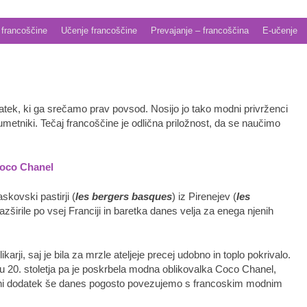
 francoščine
Učenje francoščine
Prevajanje – francoščina
E-učenje
atek, ki ga srečamo prav povsod. Nosijo jo tako modni privrženci
n umetniki. Tečaj francoščine je odlična priložnost, da se naučimo
Coco Chanel
askovski pastirji (
les bergers basques
) iz Pirenejev (
les
razširile po vsej Franciji in baretka danes velja za enega njenih
slikarji, saj je bila za mrzle ateljeje precej udobno in toplo pokrivalo.
u 20. stoletja pa je poskrbela modna oblikovalka Coco Chanel,
modni dodatek še danes pogosto povezujemo s francoskim modnim