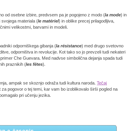
sno od osebne izbire, predvsem pa je pogojeno z modo (
la mode
) in
 svojega materiala (
le matériel
) in oblike precej prilagodljiva,
ičnimi velikostmi, barvami in modeli.
ripadniki odporniškega gibanja (
la résistance
) med drugo svetovno
tve, odporništva in revolucije. Kot tako so jo prevzeli tudi nekateri
 na primer Che Guevara. Med nadvse simbolična dejanja spada tudi
ih praznikih (
les fêtes
).
čenja, ampak se skoznjo odraža tudi kultura naroda.
Tečaj
t za pogovor o tej temi, kar vam bo izoblikovalo širši pogled na
pomagalo pri učenju jezika.