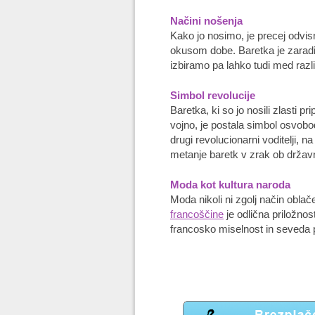
Načini nošenja
Kako jo nosimo, je precej odvi
okusom dobe. Baretka je zaradi
izbiramo pa lahko tudi med razl
Simbol revolucije
Baretka, ki so jo nosili zlasti p
vojno, je postala simbol osvobodi
drugi revolucionarni voditelji,
metanje baretk v zrak ob državn
Moda kot kultura naroda
Moda nikoli ni zgolj način obla
francoščine
je odlična priložnos
francosko miselnost in seveda 