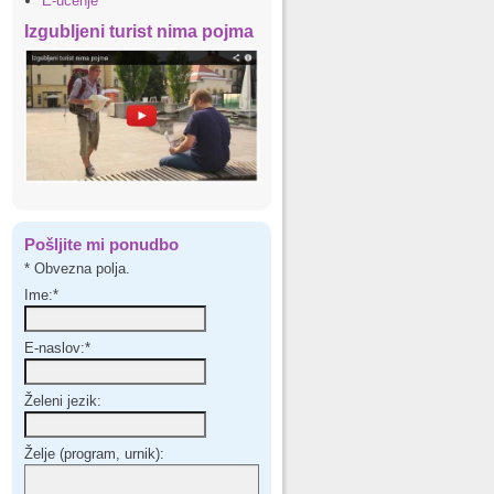
E-učenje
Izgubljeni turist nima pojma
Pošljite mi ponudbo
*
Obvezna polja.
Ime:
*
E-naslov:
*
Želeni jezik:
Želje (program, urnik):