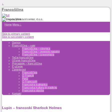
↓
Francoščina
Home
Menu ↓
Skip to primary content
Skip to secondary content
Domov
Francoščina – vaje
Francoščina – slovnica
Francoščina – pogoste napake
Francoščina – izgovorjava
Tečaj francoščine
Učenje francoščine
Prevajanje – francoščina
E-učenje
Zanimivosti
Francoščina
O Franciji
Pariz
O Francozih
Francoska kulinarika
Francoska kultura in tradicija
Francoska glasba
Kontakt
Lupin – francoski Sherlock Holmes