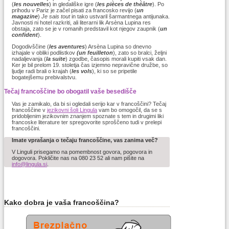
(
les nouvelles
) in gledališke igre (
les pièces de théâtre
). Po
prihodu v Pariz je začel pisati za francosko revijo (
un
magazine
)
Je sais tout
in tako ustvaril šarmantnega antijunaka.
Javnosti ni hotel razkriti, ali literarni lik Arsèna Lupina res
obstaja, zato se je v romanih predstavil kot njegov zaupnik (
un
confident
).
Dogodivščine (
les aventures
) Arsèna Lupina so dnevno
izhajale v obliki podlistkov
(un feuilleton
), zato so bralci, željni
nadaljevanja (
la suite
) zgodbe, časopis morali kupiti vsak dan.
Ker je bil prelom 19. stoletja čas izjemno nepravične družbe, so
ljudje radi brali o krajah (
les vols
), ki so se pripetile
bogatejšemu prebivalstvu.
Tečaj francoščine bo obogatil vaše besedišče
Vas je zamikalo, da bi si ogledali serijo kar v francoščini? Tečaj
francoščine v
jezikovni šoli Lingula
vam bo omogočil, da se s
pridobljenim jezikovnim znanjem spoznate s tem in drugimi liki
francoske literature ter spregovorite sproščeno tudi v prelepi
francoščini.
Imate vprašanja o tečaju francoščine, vas zanima več?
V Linguli prisegamo na pomembnost govora, pogovora in
dogovora. Pokličite nas na 080 23 52 ali nam pišite na
info@lingula.si
.
Kako dobra je vaša francoščina?