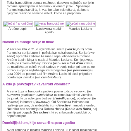
Tečaj francoščine ponuja možnost, da svoje najljubše serije in
romane spremljamo in beremo v izvirnem jeziku. Spoznajte
francoskega kavalirja, ki vas bo tako zelo očaral, da boste
njegove resnične namene odkrili, ko bo že prepozno.
Arsène Lupin
Naslovnica kratkih
Maurice Leblanc
zgodb
Navdih za mnoge serije in filme
V začetku leta 2021 je ugledala luč sveta (
voir le jour
) nova
francoska serija Lupin in požela kar nekaj uspeha. Serija (
une
série
) spremlja življenje Assana Diopa, oboževalca romana
Arsène Lupin, ki ga je napisal Maurice Leblanc. Ko njegovega
očeta po krivem obtožijo zločina (
accuser à tort d’un crime
),
se mladi Assan odloči vzeti zadeve v svoje roke, pri tem pa ne
pozabi svojega najljubšega literarnega lika (
un personnage
).
Leta 2004 so posneli tudi film Arsène Lupin, ki sledi prigodam
očarljivega vlomilca (
un cambrioleur
).
A kdo je pravzaprav kavalirski vlomilec?
Arsèna Lupina francoska publika pozna tudi po vzdevku (
le
surnom
)
gentleman-cambrioleur
oziroma kavalirski vlomilec.
Je junak, ki ga odlikujejo bistrost (
l’intelligence
), očarljivost (
le
charme
) in humor (
l’humour
). Od Sherlocka Holmesa se
razlikuje po tem, da ni detektiv (
un détective
), ampak vlomilec.
Nekoliko nas spominja na Robina Hooda (
Robin des Bois
), saj
vlamlja pri bogatih (
les riches
), ki so si bogastvo pridobili po
nepošteni poti.
Domišljijski um, ki je ustvaril napeto zgodbo
Avtor romana je pisatelj Maurice Leblanc, ki je sicer pisal novele