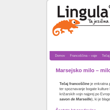
Skip to primary content
Skip to secondary content
Domov
Francoščina – vaje
Tečaj
Marsejsko milo – mil
Tečaj francoščine
je enkratna 
ter spoznavanje bogate kulture 
križarskih vojn najprej po Evrop
savon de Marseille
), ki je bla