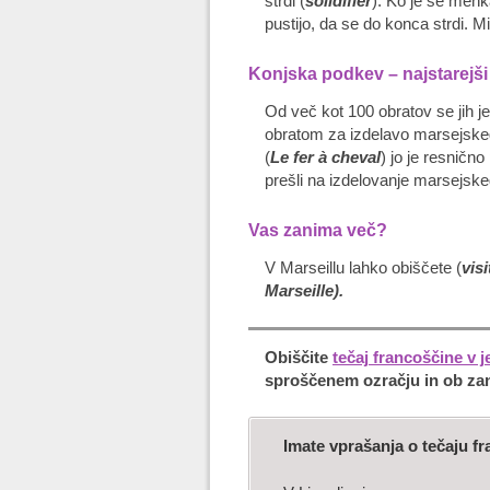
strdi (
solidifier
). Ko je še mehk
pustijo, da se do konca strdi. M
Konjska podkev – najstarejši
Od več kot 100 obratov se jih je
obratom za izdelavo marsejskega
(
Le fer à cheval
) jo je resnično
prešli na izdelovanje marsejskeg
Vas zanima več?
V Marseillu lahko obiščete (
visi
Marseille
).
Obiščite
tečaj francoščine v j
sproščenem ozračju in ob zan
Imate vprašanja o tečaju f