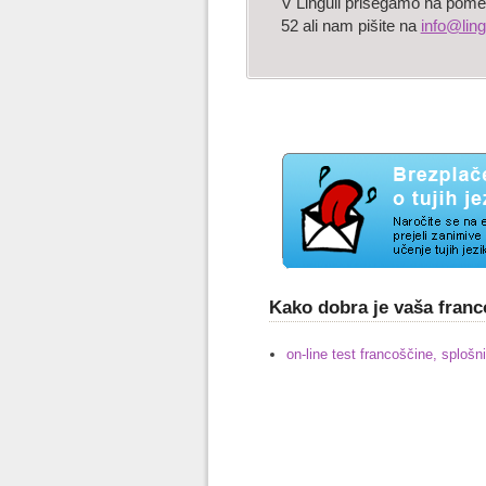
V Linguli prisegamo na pome
52 ali nam pišite na
info@ling
Kako dobra je vaša fran
on-line test francoščine, splošni