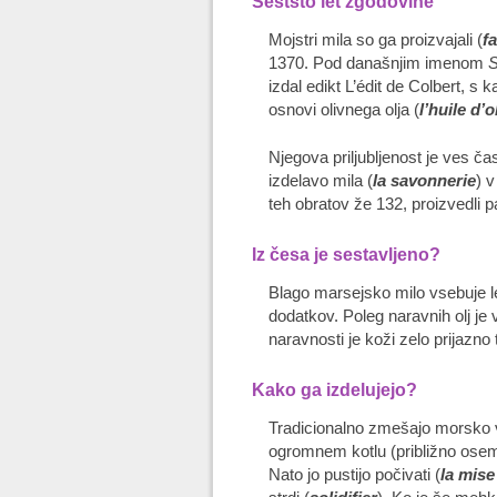
Šeststo let zgodovine
Mojstri mila so ga proizvajali (
f
1370. Pod današnjim imenom
S
izdal edikt L’édit de Colbert, s
osnovi olivnega olja (
l’huile d’o
Njegova priljubljenost je ves čas
izdelavo mila (
la savonnerie
) v
teh obratov že 132, proizvedli p
Iz česa je sestavljeno?
Blago marsejsko milo vsebuje le
dodatkov. Poleg naravnih olj je v
naravnosti je koži zelo prijazno t
Kako ga izdelujejo?
Tradicionalno zmešajo morsko v
ogromnem kotlu (približno osem
Nato jo pustijo počivati (
la mise