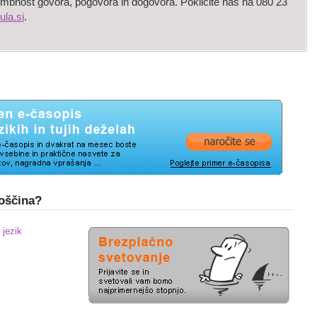
mbnost govora, pogovora in dogovora. Pokličite nas na 080 23
ula.si
.
coščina?
 jezik