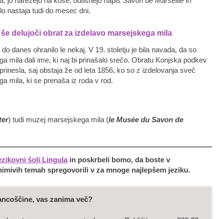
a, jo narežejo na kose, odtisnejo napis
Savon de Marseille
in
ilo nastaja tudi do mesec dni.
 še delujoči obrat za izdelavo marsejskega mila
 do danes ohranilo le nekaj. V 19. stoletju je bila navada, da so
 mila dali ime, ki naj bi prinašalo srečo. Obratu Konjska podkev
 prinesla, saj obstaja že od leta 1856, ko so z izdelovanja sveč
a mila, ki se prenaša iz roda v rod.
ter
) tudi muzej marsejskega mila (
le Mus
ée du Savon de
ezikovni šoli Lingula
in poskrbeli bomo, da boste v
imivih temah spregovorili v za mnoge najlepšem jeziku.
rancoščine, vas zanima več?