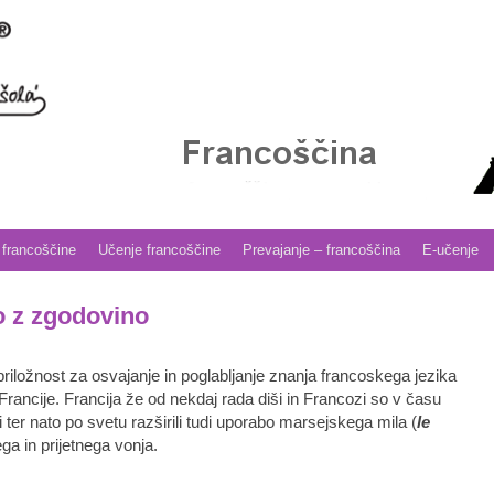
 francoščine
Učenje francoščine
Prevajanje – francoščina
E-učenje
o z zgodovino
priložnost za osvajanje in poglabljanje znanja francoskega jezika
Francije. Francija že od nekdaj rada diši in Francozi so v času
i ter nato po svetu razširili tudi uporabo marsejskega mila (
le
gega in prijetnega vonja.