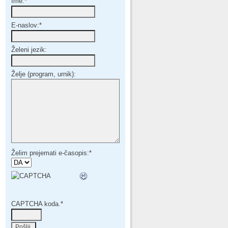
Ime:
*
E-naslov:
*
Želeni jezik:
Želje (program, urnik):
Želim prejemati e-časopis:
*
CAPTCHA koda.
*