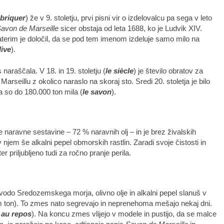
abriquer
) že v 9. stoletju, prvi pisni vir o izdelovalcu pa sega v leto
avon de Marseille
sicer obstaja od leta 1688, ko je Ludvik XIV.
 katerim je določil, da se pod tem imenom izdeluje samo milo na
live
).
 naraščala. V 18. in 19. stoletju (
le siècle
) je število obratov za
 Marseillu z okolico naraslo na skoraj sto. Sredi 20. stoletja je bilo
a so do 180.000 ton mila (
le savon
).
 naravne sestavine – 72 % naravnih olj – in je brez živalskih
 njem še alkalni pepel obmorskih rastlin. Zaradi svoje čistosti in
er priljubljeno tudi za ročno pranje perila.
odo Sredozemskega morja, olivno olje in alkalni pepel slanuš v
 ton). To zmes nato segrevajo in neprenehoma mešajo nekaj dni.
 au repos
). Na koncu zmes vlijejo v modele in pustijo, da se malce