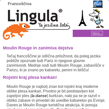
Francoščina
Home
Menu ↓
Skip to primary content
Skip to secondary content
Moulin Rouge in zanimiva dejstva
Tečaj francoščine je odlična priložnost, da poleg jezika
pobliže spoznate tudi Pariz in njegove glavne
zanimivosti. Mednje sodi tudi Moulin Rouge, zabavišče v
Parizu, ki je znano po kabaretu, penini in blišču!
Rojstni kraj plesa kankan!
Moulin Rouge je najbolj znan kot rojstni kraj moderne
oblike plesa kankan. Prvotno je bil predstavljen kot
zapeljivi ples (
la danse
) kurtizan, nato pa se je razvil v
obliko zabave in privedel do uvedbe kabaretov po Evropi.
Danes je Moulin Rouge turistična atrakcija, ki ponuja