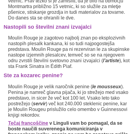
vetrnic. Prav težko si je zamisliti, da je bilo na območju
Montmartra približno 15 vetrnic, ki so služile za mletje
pšenice, stiskanje grozdja in tudi materialov za tovarne.
Do danes sta se ohranili le dve.
Nastopili so številni znani izvajalci
Moulin Rouge je zagotovo najbolj znan po eksplozivnih
nastopih plesalk kankana, ki so tudi najpogostejša
predstava. Moulin Rouge pa ni rezerviran le za skupinske
nastope izjemnih plesalcev, temveč so se na njegovem
odru zvrstili številni svetovno znani izvajalci (
l’artiste
), kot
sta Frank Sinatra in Édith Piaf.
Ste za kozarec penine?
Moulin Rouge je velik naročnik penine (
le mousseux
).
Penina je namreč glavna pijača, ki jo strežejo med vsako
predstavo, in sicer že več kot 100 let. Vsako leto tako
postrežejo (
servir
) več kot 240.000 steklenic penine, kar
je Moulin Rougeu prislužilo celo omembo v Guinnessovi
knjigi rekordov.
Tečaj francoščine
v Linguli vam bo pomagal, da se
boste naučili suverenega komuniciranja v