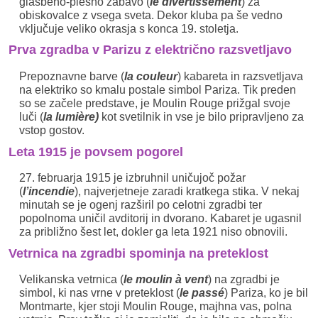
glasbeno-plesno zabavo (
le divertissement
) za
obiskovalce z vsega sveta. Dekor kluba pa še vedno
vključuje veliko okrasja s konca 19. stoletja.
Prva zgradba v Parizu z električno razsvetljavo
Prepoznavne barve (
la couleur
) kabareta in razsvetljava
na elektriko so kmalu postale simbol Pariza. Tik preden
so se začele predstave, je Moulin Rouge prižgal svoje
luči (
la lumière)
kot svetilnik in vse je bilo pripravljeno za
vstop gostov.
Leta 1915 je povsem pogorel
27. februarja 1915 je izbruhnil uničujoč požar
(
l’incendie
), najverjetneje zaradi kratkega stika. V nekaj
minutah se je ogenj razširil po celotni zgradbi ter
popolnoma uničil avditorij in dvorano. Kabaret je ugasnil
za približno šest let, dokler ga leta 1921 niso obnovili.
Vetrnica na zgradbi spominja na preteklost
Velikanska vetrnica (
le moulin à vent
) na zgradbi je
simbol, ki nas vrne v preteklost (
le passé
) Pariza, ko je bil
Montmarte, kjer stoji Moulin Rouge, majhna vas, polna