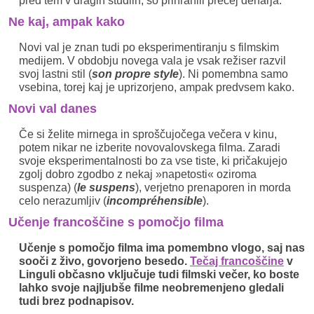
pred tem v dragih studiih, so prihranili precej denarja.
Ne kaj, ampak kako
Novi val je znan tudi po eksperimentiranju s filmskim
medijem. V obdobju novega vala je vsak režiser razvil
svoj lastni stil (
son propre style
). Ni pomembna samo
vsebina, torej kaj je uprizorjeno, ampak predvsem kako.
Novi val danes
Če si želite mirnega in sproščujočega večera v kinu,
potem nikar ne izberite novovalovskega filma. Zaradi
svoje eksperimentalnosti bo za vse tiste, ki pričakujejo
zgolj dobro zgodbo z nekaj »napetosti« oziroma
suspenza) (
le suspens
), verjetno prenaporen in morda
celo nerazumljiv (
incompréhensible
).
Učenje francoščine s pomočjo filma
Učenje s pomočjo filma ima pomembno vlogo, saj nas
sooči z živo, govorjeno besedo.
Tečaj francoščine
v
Linguli občasno vključuje tudi filmski večer, ko boste
lahko svoje najljubše filme neobremenjeno gledali
tudi brez podnapisov.