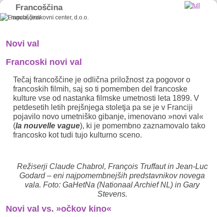
Francoščina
Skip to primary content
Skip to secondary content
Novi val
Francoski novi val
Tečaj francoščine je odlična priložnost za pogovor o
francoskih filmih, saj so ti pomemben del francoske
kulture vse od nastanka filmske umetnosti leta 1899. V
petdesetih letih prejšnjega stoletja pa se je v Franciji
pojavilo novo umetniško gibanje, imenovano »novi val«
(
la nouvelle vague
), ki je pomembno zaznamovalo tako
francosko kot tudi tujo kulturno sceno.
Režiserji Claude Chabrol, François Truffaut in Jean-Luc
Godard – eni najpomembnejših predstavnikov novega
vala. Foto: GaHetNa (Nationaal Archief NL) in Gary
Stevens.
Novi val vs. »očkov kino«