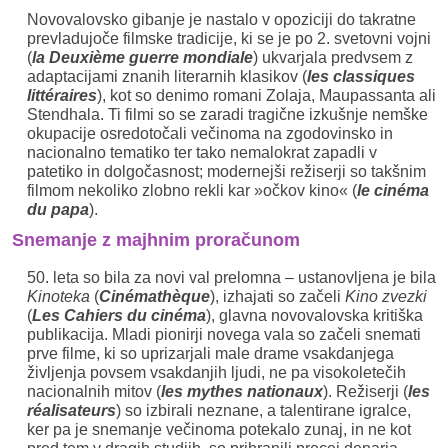
Novovalovsko gibanje je nastalo v opoziciji do takratne
prevladujoče filmske tradicije, ki se je po 2. svetovni vojni
(
la Deuxième guerre mondiale
) ukvarjala predvsem z
adaptacijami znanih literarnih klasikov (
les classiques
littéraires
), kot so denimo romani Zolaja, Maupassanta ali
Stendhala. Ti filmi so se zaradi tragične izkušnje nemške
okupacije osredotočali večinoma na zgodovinsko in
nacionalno tematiko ter tako nemalokrat zapadli v
patetiko in dolgočasnost; modernejši režiserji so takšnim
filmom nekoliko zlobno rekli kar »očkov kino« (
le cinéma
du papa
).
Snemanje z majhnim proračunom
50. leta so bila za novi val prelomna – ustanovljena je bila
Kinoteka
(
Cinémathèque
), izhajati so začeli
Kino zvezki
(
Les Cahiers du cinéma
), glavna novovalovska kritiška
publikacija. Mladi pionirji novega vala so začeli snemati
prve filme, ki so uprizarjali male drame vsakdanjega
življenja povsem vsakdanjih ljudi, ne pa visokoletečih
nacionalnih mitov (
les mythes nationaux
). Režiserji (
les
réalisateurs
) so izbirali neznane, a talentirane igralce,
ker pa je snemanje večinoma potekalo zunaj, in ne kot