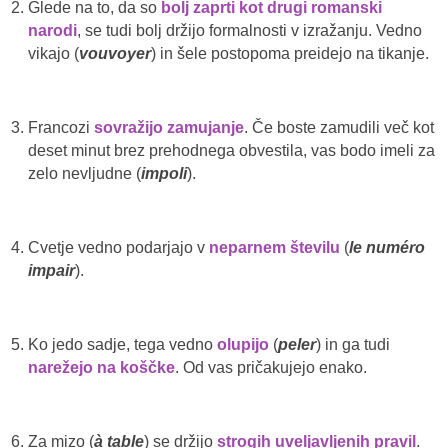
Glede na to, da so
bolj zaprti kot drugi romanski
narodi
, se tudi bolj držijo formalnosti v izražanju. Vedno
vikajo (
vouvoyer
) in šele postopoma preidejo na tikanje.
Francozi
sovražijo zamujanje
. Če boste zamudili več kot
deset minut brez prehodnega obvestila, vas bodo imeli za
zelo nevljudne (
impoli
).
Cvetje vedno podarjajo v
neparnem številu
(
le numéro
impair
).
Ko jedo sadje, tega vedno
olupijo
(
peler
) in ga tudi
narežejo na koščke
. Od vas pričakujejo enako.
Za mizo (
à table
) se držijo
strogih uveljavljenih pravil
.