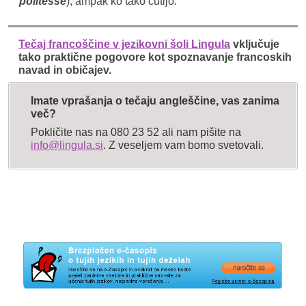
politesse
), ampak ko tako čutijo.
Tečaj francoščine v jezikovni šoli Lingula
vključuje
tako praktične pogovore kot spoznavanje francoskih
navad in običajev.
Imate vprašanja o tečaju angleščine, vas zanima
več?
Pokličite nas na 080 23 52 ali nam pišite na
info@lingula.si
. Z veseljem vam bomo svetovali.