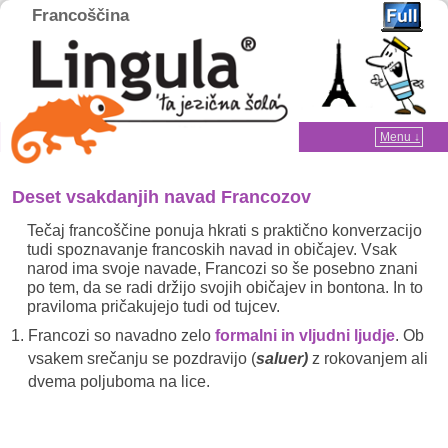
Francoščina
Home
Menu ↓
Skip to primary content
Skip to secondary content
Deset vsakdanjih navad Francozov
Tečaj francoščine ponuja hkrati s praktično konverzacijo
tudi spoznavanje francoskih navad in običajev. Vsak
narod ima svoje navade, Francozi so še posebno znani
po tem, da se radi držijo svojih običajev in bontona. In to
praviloma pričakujejo tudi od tujcev.
Francozi so navadno zelo
formalni in vljudni ljudje
. Ob
vsakem srečanju se pozdravijo (
saluer)
z rokovanjem ali
dvema poljuboma na lice.