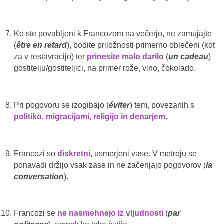
Ko ste povabljeni k Francozom na večerjo, ne zamujajte
(
être en retard
), bodite priložnosti primerno oblečeni (kot
za v restavracijo) ter
prinesite malo darilo
(
un cadeau
)
gostitelju/gostiteljici, na primer rože, vino, čokolado.
Pri pogovoru se izogibajo (
éviter
) tem, povezanih s
politiko, migracijami, religijo in denarjem
.
Francozi so
diskretni
, usmerjeni vase. V metroju se
ponavadi držijo vsak zase in ne začenjajo pogovorov (
la
conversation
).
Francozi se
ne nasmehnejo iz vljudnosti
(
par