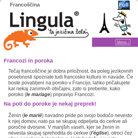
Francoščina
Home
Menu ↓
Skip to primary content
Skip to secondary content
Francozi in poroka
Tečaj francoščine je dobra priložnost, da poleg jezikovnih
posebnosti spoznate tudi francosko kulturo in navade. Če
boste povabljeni na poroko v Francijo, lahko pričakujete
kar nekaj zanimivih običajev, zato si preberite, kako
poroko (
le mariage
) pripravijo Francozi.
Na poti do poroke je nekaj preprek!
Ženin (
le marié
) navadno pride po svojo bodočo nevesto
k njej domov, nato pa se skupaj odpeljeta do cerkve ali
poročne dvorane. V manjših vaseh, kjer se ženin in
nevesta skupaj sprehodita do cerkve (
l’église
), otroci čez