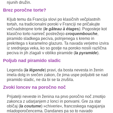
njunih družin.
Brez poročne torte?
Kljub temu da Francija slovi po klasičnih večplastnih
tortah, na tradicionalni poroki v Franciji ne pričakujte
večnadstropne torte (
le gâteau à étages
)
. Pogosteje kot
klasično torto namreč postrežejo
croquembouche
,
piramido sladkega peciva, polnjenega s kremo in
prekritega s karamelno glazuro. Ta navada verjetno izvira
iz srednjega veka, ko so gostje na poroko nosili različna
peciva in jih zlagali v obliko piramide (
la pyramide
).
Poljub nad piramido sladic
Legenda (
la légende
) pravi, da bosta nevesta in ženin
imela dolg in srečen zakon, če jima uspe poljubiti se nad
piramido sladic, ne da bi se ta zrušila.
Zvoki loncev na poročno noč
Prijatelji neveste in ženina na prvo poročno noč zmotijo
zakonca z udarjanjem z lonci in ponvami. Gre za star
običaj (
la coutume
) »chiverie«, francoskega nagajanja
mladoporočencema. Dandanes pa so to navado