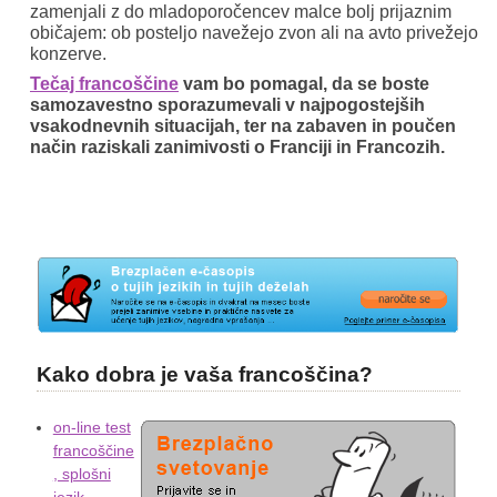
zamenjali z do mladoporočencev malce bolj prijaznim
običajem: ob posteljo navežejo zvon ali na avto privežejo
konzerve.
Tečaj francoščine
vam bo pomagal, da se boste
samozavestno sporazumevali v najpogostejših
vsakodnevnih situacijah, ter na zabaven in poučen
način raziskali zanimivosti o Franciji in Francozih.
Kako dobra je vaša francoščina?
on-line test
francoščine
, splošni
jezik