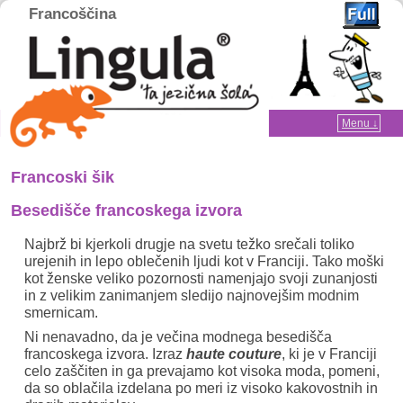
Francoščina
Home
Menu ↓
Skip to primary content
Skip to secondary content
Francoski šik
Besedišče francoskega izvora
Najbrž bi kjerkoli drugje na svetu težko srečali toliko
urejenih in lepo oblečenih ljudi kot v Franciji. Tako moški
kot ženske veliko pozornosti namenjajo svoji zunanjosti
in z velikim zanimanjem sledijo najnovejšim modnim
smernicam.
Ni nenavadno, da je večina modnega besedišča
francoskega izvora. Izraz
haute couture
, ki je v Franciji
celo zaščiten in ga prevajamo kot visoka moda, pomeni,
da so oblačila izdelana po meri iz visoko kakovostnih in