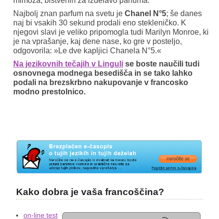
mimoza, bistvenih za izdelavo parfuma.
Najbolj znan parfum na svetu je
Chanel N°5
; še danes
naj bi vsakih 30 sekund prodali eno stekleničko. K
njegovi slavi je veliko pripomogla tudi Marilyn Monroe, ki
je na vprašanje, kaj dene nase, ko gre v posteljo,
odgovorila: »Le dve kapljici Chanela N°5.«
Na jezikovnih tečajih v Linguli
se boste naučili tudi
osnovnega modnega besedišča in se tako lahko
podali na brezskrbno nakupovanje v francosko
modno prestolnico.
Kako dobra je vaša francoščina?
on-line test