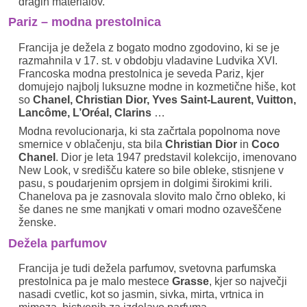
dragih materialov.
Pariz – modna prestolnica
Francija je dežela z bogato modno zgodovino, ki se je
razmahnila v 17. st. v obdobju vladavine Ludvika XVI.
Francoska modna prestolnica je seveda Pariz, kjer
domujejo najbolj luksuzne modne in kozmetične hiše, kot
so
Chanel, Christian Dior, Yves Saint-Laurent, Vuitton,
Lancôme, L’Oréal, Clarins
…
Modna revolucionarja, ki sta začrtala popolnoma nove
smernice v oblačenju, sta bila
Christian Dior
in
Coco
Chanel
. Dior je leta 1947 predstavil kolekcijo, imenovano
New Look, v središču katere so bile obleke, stisnjene v
pasu, s poudarjenim oprsjem in dolgimi širokimi krili.
Chanelova pa je zasnovala slovito malo črno obleko, ki
še danes ne sme manjkati v omari modno ozaveščene
ženske.
Dežela parfumov
Francija je tudi dežela parfumov, svetovna parfumska
prestolnica pa je malo mestece
Grasse
, kjer so največji
nasadi cvetlic, kot so jasmin, sivka, mirta, vrtnica in