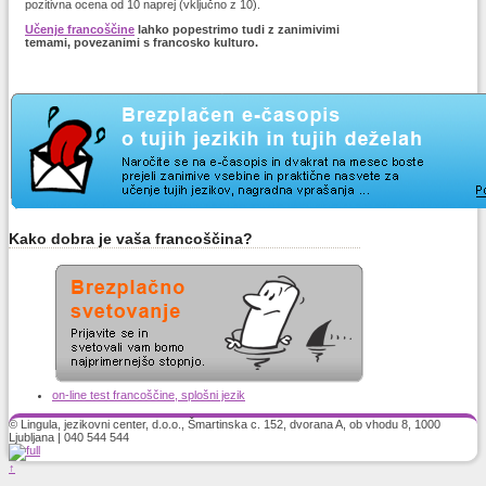
pozitivna ocena od 10 naprej (vključno z 10).
Učenje francoščine
lahko popestrimo tudi z zanimivimi
temami, povezanimi s francosko kulturo.
Kako dobra je vaša francoščina?
on-line test francoščine, splošni jezik
© Lingula, jezikovni center, d.o.o., Šmartinska c. 152, dvorana A, ob vhodu 8, 1000
Ljubljana | 040 544 544
↑