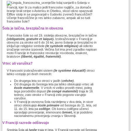
Ste kdaj sanjarili o šolanju v
Franciji, kjer bi za malico jedli francoske rogljiče, za domače
branje brali stripe o Asterixu in Obelixu, skozi okno opazovali
Eifflov stolp in se pogovarjali v čudovito zveneči francoščini?
Učenje francoščine je res lahko zabavno, ampak ali so tudi
francoske šole?
Šola je laična, brezplačna in obvezna
Francoske šole so od 19. stoletja obvezne, brezplačne in laične
(obligatoire, gratuite et laïque).
Izobraževanje v Franciji je
obvezno za otroke od 6 do 16 let, javno šolanje je brezplačno in
izključuje religijske simbole
(le symbole religieux)
ali odkrito
izražanje verske izpovedi. Večina šol ima pred zgradbo napisan
moto Francije in francoske revolucije »svoboda, enakost,
bratstvo«
(liberté, égalité, fraternité)
.
Vrtec ali varuška?
V francoski izobraževalni sistem
(le système éducatif)
otroci
lahko vstopijo pri dveh mesecih:
Do drugega leta so otroci v jaslih (
crèche)
.
Od drugega do šestega leta pa lahko obiskujejo vrtec ali
école maternelle
. V vrtcih ni veliko prostih mest, poleg
tega porodniški dopust
(le congé maternité)
traja le 16
tednov, zato otroke v Franciji zelo pogosto varujejo
varuške.
V Franciji je osnovna šola razdeljena v dva dela, in sicer
otroci obiskujejo
école primaire
od šestega do 11. leta, od
11. do 15. leta pa
collège
. Ob koncu
collègea
učenci
opravljajo preverjanje, imenovano
brevet,
ki je podobno
nacionalnemu preverjanju znanja v Sloveniji.
V Franciji razrede odštevajo
Srednja šola ali
lycée
traja tri leta. V Franciji razrede od šestega