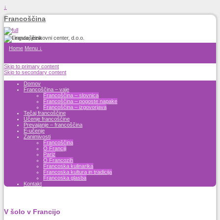
↓
Francoščina
Home
Menu ↓
Skip to primary content
Skip to secondary content
Domov
Francoščina – vaje
Francoščina – slovnica
Francoščina – pogoste napake
Francoščina – izgovorjava
Tečaj francoščine
Učenje francoščine
Prevajanje – francoščina
E-učenje
Zanimivosti
Francoščina
O Franciji
Pariz
O Francozih
Francoska kulinarika
Francoska kultura in tradicija
Francoska glasba
Kontakt
V šolo v Francijo