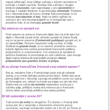
naprej odštevajo, torej
collège
začnejo s šestim razredom in
končajo v tretjem razredu. Srednjo šolo začnejo z drugim
letnikom
(seconde)
, nato napredujejo v prvi
(première)
in
končajo z zadnjim letnikom, ki ga imenujejo
terminale
. Podobno
kot v Sloveniji imajo ob koncu srednje šole preverjanje, ki se
imenuje
baccalauréat
ali
bac
. Nato se lahko vpišejo na
univerzo ali v dve leti pripravljalnih ur, ki omogočajo vpis v
prestižne šole, ki se imenujejo
grande école
.
Na univerzo so sprejeti vsi
Pred vpisom na univerzo francoski dijaki niso na trnih tako kot
dijaki v Sloveniji zaradi skrbi, ali bodo sprejeti na želeni študij,
saj so na javne univerze
(l’université publique)
sprejeti vsi, ki
so opravili
bac
. Povsem nasprotno velja za tiste, ki želijo
študirati na
grande école
, to so namreč prestižne univerze,
katerih diplomo ima večina pomembnih francoskih politikov,
poslovnežev in znanstvenikov. V te ustanove je sprejeta le
peščica študentov in preverjanja so zelo zahtevna, zato morajo
dijaki naprej obiskovati pripravljalni program
classe
préparatoire aux grandes écoles
ali
prépa.
Bi za učenje francoščine žrtvovali svoj sobotni spanec?
Res je, nekatere šole v Franciji imajo pouk tudi ob sobotah
zjutraj, a so srede običajno pouka prosti dnevi. Šolski dan pa je
precej daljši kot v Sloveniji, saj traja od približno osme ure zjutraj
do šestnajste ure, odmori za kosilo pa trajajo uro ali celo dve.
Šolsko leto se začne
(la rentrée)
septembra, konča pa v
začetku julija, približno vsaka dva meseca pa si francoski
učenci lahko privoščijo približno dva tedna počitnic.
Bi bili zadovoljni z oceno 20?
Tudi ocene
(la note)
so drugačne. Če učenec v Franciji dobi
oceno pet, bo v nasprotju s slovenskim učencem precej
razočaran, saj imajo ocenjevalni sistem od 1 do 20, pri čemer je