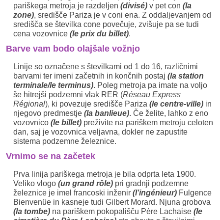
pariškega metroja je razdeljen
(divisé)
v pet con
(la
zone)
, središče Pariza je v coni ena. Z oddaljevanjem od
središča se številka cone povečuje, zvišuje pa se tudi
cena vozovnice
(le prix du billet)
.
Barve vam bodo olajšale vožnjo
Linije so označene s številkami od 1 do 16, različnimi
barvami ter imeni začetnih in končnih postaj
(la station
terminale/le terminus)
. Poleg metroja pa imate na voljo
še hitrejši podzemni vlak RER (
Réseau Express
Régional
), ki povezuje središče Pariza
(le centre-ville)
in
njegovo predmestje
(la banlieue)
. Če želite, lahko z eno
vozovnico
(le billet)
preživite na pariškem metroju celoten
dan, saj je vozovnica veljavna, dokler ne zapustite
sistema podzemne železnice.
Vrnimo se na začetek
Prva linija pariškega metroja je bila odprta leta 1900.
Veliko vlogo
(un grand rôle)
pri gradnji podzemne
železnice je imel francoski inženir
(l’ingénieur)
Fulgence
Bienvenüe in kasneje tudi Gilbert Morard. Njuna grobova
(la tombe)
na pariškem pokopališču Père Lachaise
(le