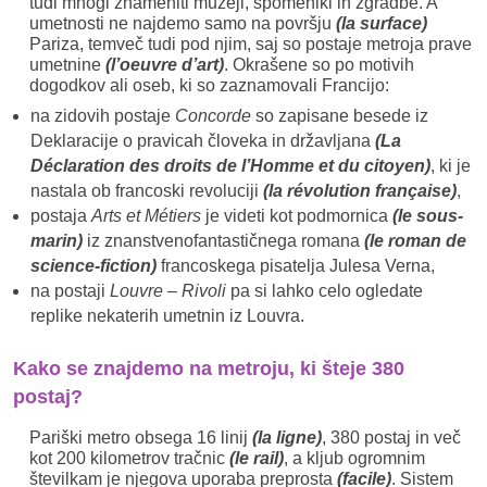
tudi mnogi znameniti muzeji, spomeniki in zgradbe. A
umetnosti ne najdemo samo na površju
(la surface)
Pariza, temveč tudi pod njim, saj so postaje metroja prave
umetnine
(l’oeuvre d’art)
. Okrašene so po motivih
dogodkov ali oseb, ki so zaznamovali Francijo:
na zidovih postaje
Concorde
so zapisane besede iz
Deklaracije o pravicah človeka in državljana
(La
Déclaration des droits de l’Homme et du citoyen)
, ki je
nastala ob francoski revoluciji
(la révolution française)
,
postaja
Arts et Métiers
je videti kot podmornica
(le sous-
marin)
iz znanstvenofantastičnega romana
(le roman de
science-fiction)
francoskega pisatelja Julesa Verna,
na postaji
Louvre – Rivoli
pa si lahko celo ogledate
replike nekaterih umetnin iz Louvra.
Kako se znajdemo na metroju, ki šteje 380
postaj?
Pariški metro obsega 16 linij
(la ligne)
, 380 postaj in več
kot 200 kilometrov tračnic
(le rail)
, a kljub ogromnim
številkam je njegova uporaba preprosta
(facile)
. Sistem