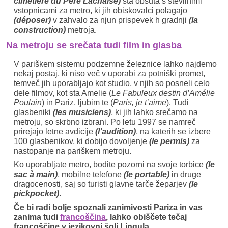
cimetière du Père Lachaise)
sta obsuta s številnimi
vstopnicami za metro, ki jih obiskovalci polagajo
(déposer)
v zahvalo za njun prispevek h gradnji
(la
construction)
metroja.
Na metroju se srečata tudi film in glasba
V pariškem sistemu podzemne železnice lahko najdemo
nekaj postaj, ki niso več v uporabi za potniški promet,
temveč jih uporabljajo kot studio, v njih so posneli celo
dele filmov, kot sta Amelie (
Le Fabuleux destin d’Amélie
Poulain
) in Pariz, ljubim te (
Paris, je t’aime
). Tudi
glasbeniki
(les musiciens)
, ki jih lahko srečamo na
metroju, so skrbno izbrani. Po letu 1997 se namreč
prirejajo letne avdicije
(l’audition)
, na katerih se izbere
100 glasbenikov, ki dobijo dovoljenje
(le permis)
za
nastopanje na pariškem metroju.
Ko uporabljate metro, bodite pozorni na svoje torbice
(le
sac à main)
, mobilne telefone
(le portable)
in druge
dragocenosti, saj so turisti glavne tarče žeparjev
(le
pickpocket)
.
Če bi radi bolje spoznali zanimivosti Pariza in vas
zanima tudi
francoščina
, lahko obiščete tečaj
francoščine v jezikovni šoli Lingula.