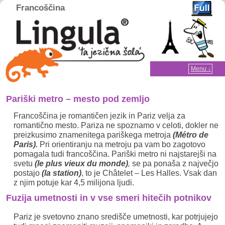
Francoščina
Home
Menu ↓
Skip to primary content
Skip to secondary content
Pariški metro – mesto pod zemljo
Francoščina je romantičen jezik in Pariz velja za
romantično mesto. Pariza ne spoznamo v celoti, dokler ne
preizkusimo znamenitega pariškega metroja
(Métro de
Paris).
Pri orientiranju na metroju pa vam bo zagotovo
pomagala tudi francoščina. Pariški metro ni najstarejši na
svetu
(le plus vieux du monde)
,
se pa ponaša z največjo
postajo
(la station)
, to je Châtelet – Les Halles. Vsak dan
z njim potuje kar 4,5 milijona ljudi.
Fuzija umetnosti in v vse smeri hitečih potnikov
Pariz je svetovno znano središče umetnosti, kar potrjujejo