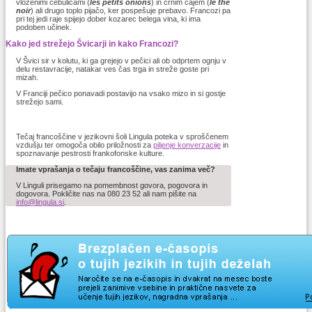
vloženimi čebulicami (
les petits onions
) in črnim čajem (
le thé
noir
) ali drugo toplo pijačo, ker pospešuje prebavo. Francozi pa
pri tej jedi raje spijejo dober kozarec belega vina, ki ima
podoben učinek.
Kako jed strežejo Švicarji in kako Francozi?
V Švici sir v kolutu, ki ga grejejo v pečici ali ob odprtem ognju v
delu restavracije, natakar ves čas trga in streže goste pri
mizah.
V Franciji pečico ponavadi postavijo na vsako mizo in si gostje
strežejo sami.
Tečaj francoščine v jezikovni šoli Lingula poteka v sproščenem
vzdušju ter omogoča obilo priložnosti za
piljenje konverzacije
in
spoznavanje pestrosti frankofonske kulture.
Imate vprašanja o tečaju francoščine, vas zanima več?
V Linguli prisegamo na pomembnost govora, pogovora in
dogovora. Pokličite nas na 080 23 52 ali nam pišite na
info@lingula.si
.