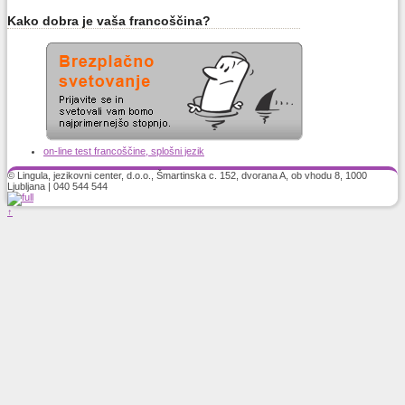
Kako dobra je vaša francoščina?
on-line test francoščine, splošni jezik
© Lingula, jezikovni center, d.o.o., Šmartinska c. 152, dvorana A, ob vhodu 8, 1000
Ljubljana | 040 544 544
↑