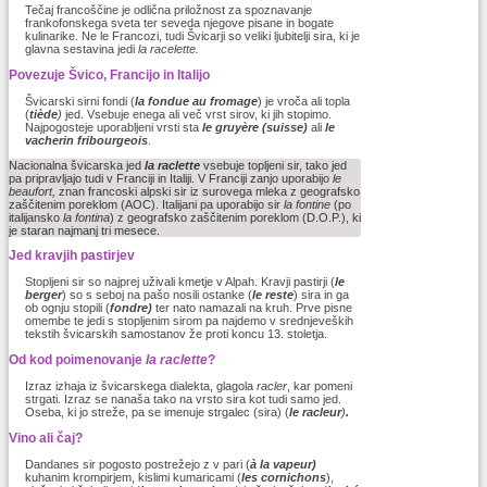
Tečaj francoščine je odlična priložnost za spoznavanje
frankofonskega sveta ter seveda njegove pisane in bogate
kulinarike. Ne le Francozi, tudi Švicarji so veliki ljubitelji sira, ki je
glavna sestavina jedi
la racelette.
Povezuje Švico, Francijo in Italijo
Švicarski sirni fondi (
la fondue au fromage
) je vroča ali topla
(
tiède
)
jed. Vsebuje enega ali več vrst sirov, ki jih stopimo.
Najpogosteje uporabljeni vrsti sta
le gruyère (suisse)
ali
le
vacherin fribourgeois
.
Nacionalna švicarska jed
la
raclette
vsebuje topljeni sir, tako jed
pa pripravljajo tudi v Franciji in Italiji. V Franciji zanjo uporabijo
le
beaufort,
znan francoski alpski sir iz surovega mleka z geografsko
zaščitenim poreklom (AOC). Italijani pa uporabijo sir
la fontine
(po
italijansko
la fontina
) z geografsko zaščitenim poreklom (D.O.P.), ki
je staran najmanj tri mesece.
Jed kravjih pastirjev
Stopljeni sir so najprej uživali kmetje v Alpah. Kravji pastirji (
le
berger
) so s seboj na pašo nosili ostanke (
le reste
) sira in ga
ob ognju stopili (
fondre)
ter nato namazali na kruh. Prve pisne
omembe te jedi s stopljenim sirom pa najdemo v srednjeveških
tekstih švicarskih samostanov že proti koncu 13. stoletja.
Od kod poimenovanje
la raclette
?
Izraz izhaja iz švicarskega dialekta, glagola
racler
, kar pomeni
strgati. Izraz se nanaša tako na vrsto sira kot tudi samo jed.
Oseba, ki jo streže, pa se imenuje strgalec (sira) (
le racleur
)
.
Vino ali čaj?
Dandanes sir pogosto postrežejo z v pari (
à la vapeur)
kuhanim krompirjem, kislimi kumaricami (
les cornichons
),