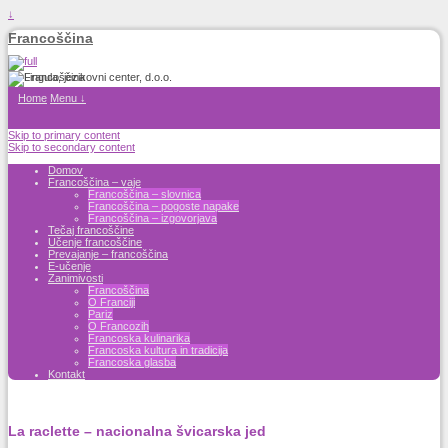
↓
Francoščina
Home
Menu ↓
Skip to primary content
Skip to secondary content
Domov
Francoščina – vaje
Francoščina – slovnica
Francoščina – pogoste napake
Francoščina – izgovorjava
Tečaj francoščine
Učenje francoščine
Prevajanje – francoščina
E-učenje
Zanimivosti
Francoščina
O Franciji
Pariz
O Francozih
Francoska kulinarika
Francoska kultura in tradicija
Francoska glasba
Kontakt
La raclette – nacionalna švicarska jed